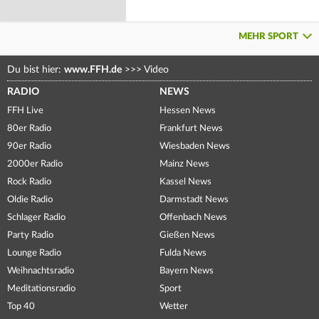
MEHR SPORT
Du bist hier:
www.FFH.de
>>>
Video
RADIO
NEWS
FFH Live
Hessen News
80er Radio
Frankfurt News
90er Radio
Wiesbaden News
2000er Radio
Mainz News
Rock Radio
Kassel News
Oldie Radio
Darmstadt News
Schlager Radio
Offenbach News
Party Radio
Gießen News
Lounge Radio
Fulda News
Weihnachtsradio
Bayern News
Meditationsradio
Sport
Top 40
Wetter