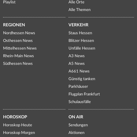
Playlist
Alle Orte
Alle Themen
REGIONEN
VERKEHR
Nordhessen News
Staus Hessen
Osthessen News
Blitzer Hessen
Mittelhessen News
Unfälle Hessen
Rhein-Main News
A3 News
Südhessen News
A5 News
A661 News
Günstig tanken
Parkhäuser
Flugplan Frankfurt
Schulausfälle
HOROSKOP
ON AIR
Horoskop Heute
Sendungen
Horoskop Morgen
Aktionen