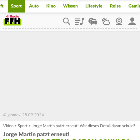
ft
Sport
Auto
Kino
Wissen
Lifestyle
Reise
Gami
Playlist
Staupilot
Wetter
Webcam
Mein
© glomex, 28.09.2024
Video
>
Sport
>
Jorge Martin patzt erneut! War dieses Detail daran schuld?
Jorge Martin patzt erneut!