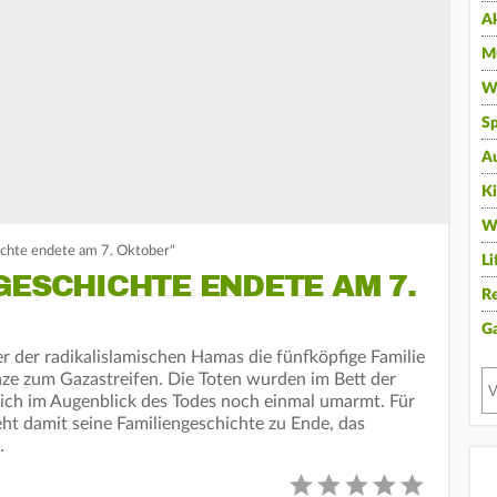
A
Mu
Wi
Sp
A
K
W
ichte endete am 7. Oktober"
Li
GESCHICHTE ENDETE AM 7.
Re
G
 der radikalislamischen Hamas die fünfköpfige Familie
ze zum Gazastreifen. Die Toten wurden im Bett der
 sich im Augenblick des Todes noch einmal umarmt. Für
eht damit seine Familiengeschichte zu Ende, das
…