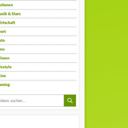
ktionen
sik & Stars
rtschaft
ort
uto
ino
issen
festyle
ise
aming