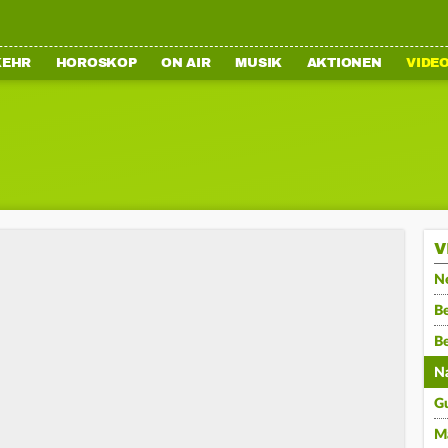
KEHR
HOROSKOP
ON AIR
MUSIK
AKTIONEN
VIDE
V
N
Be
B
N
G
M