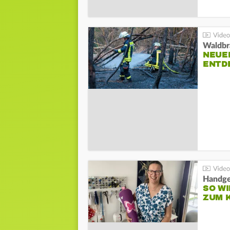
Waldbr
NEUE
ENTD
Handge
SO WI
ZUM 