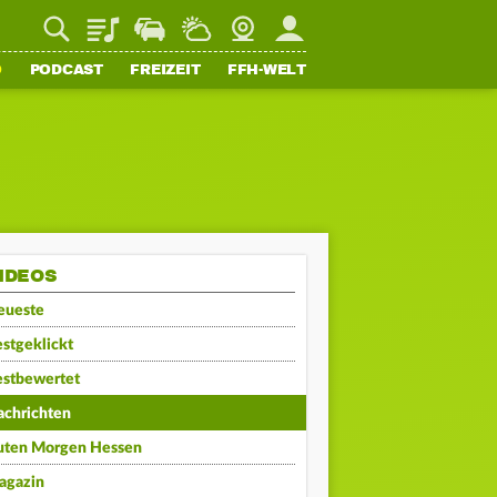
Playlist
Staupilot
Wetter
Webcam
Mein FFH
O
PODCAST
FREIZEIT
FFH-WELT
IDEOS
eueste
stgeklickt
estbewertet
achrichten
uten Morgen Hessen
agazin