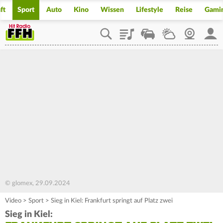
ft
Sport
Auto
Kino
Wissen
Lifestyle
Reise
Gami
Playlist
Staupilot
Wetter
Webcam
Mein
© glomex, 29.09.2024
Video
>
Sport
>
Sieg in Kiel: Frankfurt springt auf Platz zwei
Sieg in Kiel: