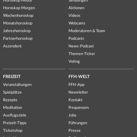
Horoskop Heute
Sendungen
Horoskop Morgen
Aktionen
Wochenhoroskop
Videos
Monatshoroskop
Webcams
Jahreshoroskop
Moderatoren & Team
Partnerhoroskop
Podcasts
Aszendent
News-Podcast
Themen-Ticker
Voting
FREIZEIT
FFH-WELT
Veranstaltungen
FFH-App
Spielplätze
Newsletter
Rezepte
Kontakt
Meditation
Frequenzen
Ausflugsziele
Jobs
Freizeit-Tipps
Führungen
Ticketshop
Presse