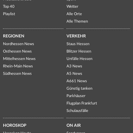
Top 40
Wetter
Playlist
Alle Orte
Alle Themen
REGIONEN
VERKEHR
Nordhessen News
Staus Hessen
Osthessen News
Blitzer Hessen
Mittelhessen News
Unfälle Hessen
Rhein-Main News
A3 News
Südhessen News
A5 News
A661 News
Günstig tanken
Parkhäuser
Flugplan Frankfurt
Schulausfälle
HOROSKOP
ON AIR