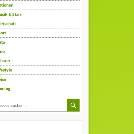
ktionen
sik & Stars
rtschaft
ort
uto
ino
issen
festyle
ise
aming