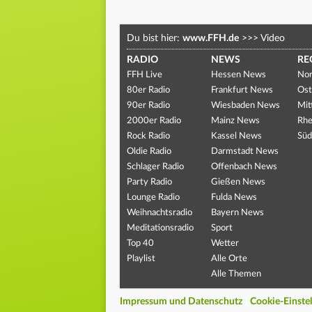
Du bist hier:
www.FFH.de
>>>
Video
RADIO
NEWS
RE
FFH Live
Hessen News
Nor
80er Radio
Frankfurt News
Ost
90er Radio
Wiesbaden News
Mit
2000er Radio
Mainz News
Rhe
Rock Radio
Kassel News
Süd
Oldie Radio
Darmstadt News
Schlager Radio
Offenbach News
Party Radio
Gießen News
Lounge Radio
Fulda News
Weihnachtsradio
Bayern News
Meditationsradio
Sport
Top 40
Wetter
Playlist
Alle Orte
Alle Themen
Impressum und Datenschutz
Cookie-Einste