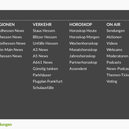
GIONEN
VERKEHR
HOROSKOP
ON AIR
dhessen News
Staus Hessen
Horoskop Heute
Sendungen
hessen News
Blitzer Hessen
Horoskop Morgen
Aktionen
telhessen News
Unfälle Hessen
Wochenhoroskop
Videos
in-Main News
A3 News
Monatshoroskop
Webcams
hessen News
A5 News
Jahreshoroskop
Moderatoren
A661 News
Partnerhoroskop
Podcasts
Günstig tanken
Aszendent
News-Podcas
Parkhäuser
Themen-Tick
Flugplan Frankfurt
Voting
Schulausfälle
llungen