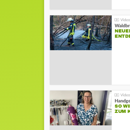
Waldbr
NEUE
ENTD
Handge
SO WI
ZUM 