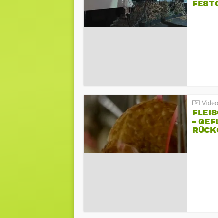
FEST
FLEI
– GEF
ÜCKG