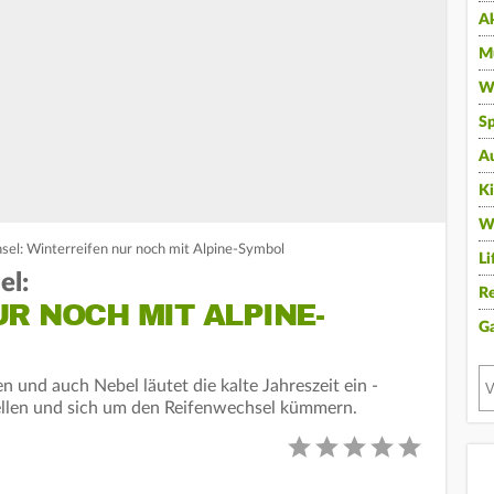
A
Mu
Wi
Sp
A
K
W
el: Winterreifen nur noch mit Alpine-Symbol
Li
el:
Re
R NOCH MIT ALPINE-
G
 und auch Nebel läutet die kalte Jahreszeit ein -
tellen und sich um den Reifenwechsel kümmern.