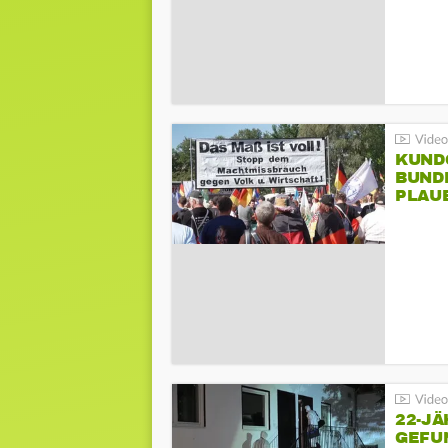
KUND
BUND
PLAU
GEGE
22-JÄ
GEFU