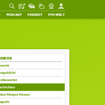
Playlist
Staupilot
Wetter
Webcam
Mein FFH
O
PODCAST
FREIZEIT
FFH-WELT
IDEOS
eueste
stgeklickt
estbewertet
achrichten
uten Morgen Hessen
agazin