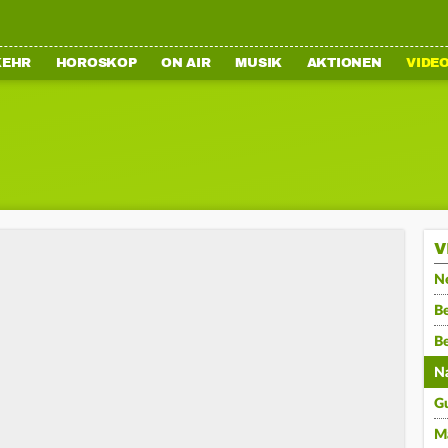
KEHR
HOROSKOP
ON AIR
MUSIK
AKTIONEN
VIDE
V
N
Be
B
N
G
M