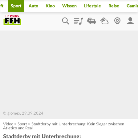
ft
Sport
Auto
Kino
Wissen
Lifestyle
Reise
Gami
Playlist
Staupilot
Wetter
Webcam
Mein
© glomex, 29.09.2024
Video
>
Sport
>
Stadtderby mit Unterbrechung: Kein Sieger zwischen
Atletico und Real
Stadtderby mit Unterbrechung: