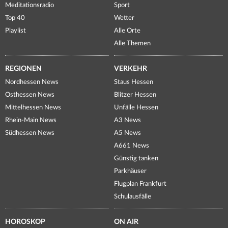
Meditationsradio
Sport
Top 40
Wetter
Playlist
Alle Orte
Alle Themen
REGIONEN
VERKEHR
Nordhessen News
Staus Hessen
Osthessen News
Blitzer Hessen
Mittelhessen News
Unfälle Hessen
Rhein-Main News
A3 News
Südhessen News
A5 News
A661 News
Günstig tanken
Parkhäuser
Flugplan Frankfurt
Schulausfälle
HOROSKOP
ON AIR