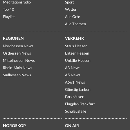
Meditationsradio
Sport
Top 40
Wetter
Playlist
Alle Orte
Alle Themen
REGIONEN
VERKEHR
Nordhessen News
Staus Hessen
Osthessen News
Blitzer Hessen
Mittelhessen News
Unfälle Hessen
Rhein-Main News
A3 News
Südhessen News
A5 News
A661 News
Günstig tanken
Parkhäuser
Flugplan Frankfurt
Schulausfälle
HOROSKOP
ON AIR