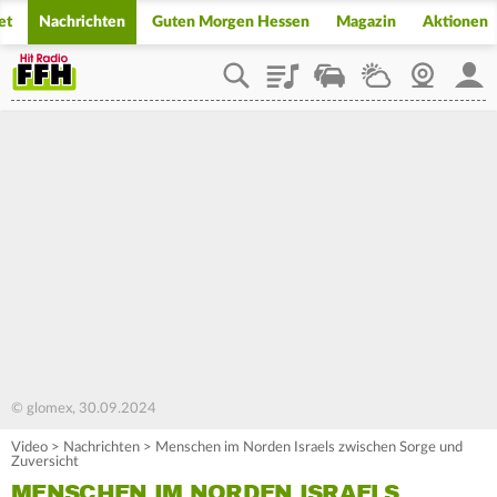
et
Nachrichten
Guten Morgen Hessen
Magazin
Aktionen
Playlist
Staupilot
Wetter
Webcam
Mein
© glomex, 30.09.2024
Video
>
Nachrichten
>
Menschen im Norden Israels zwischen Sorge und
Zuversicht
MENSCHEN IM NORDEN ISRAELS