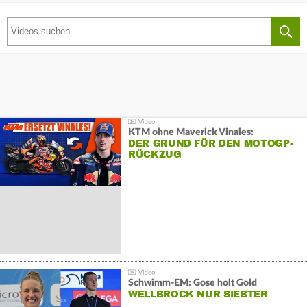
KTM ohne Maverick Vinales:
DER GRUND FÜR DEN MOTOGP-
RÜCKZUG
Schwimm-EM: Gose holt Gold
WELLBROCK NUR SIEBTER