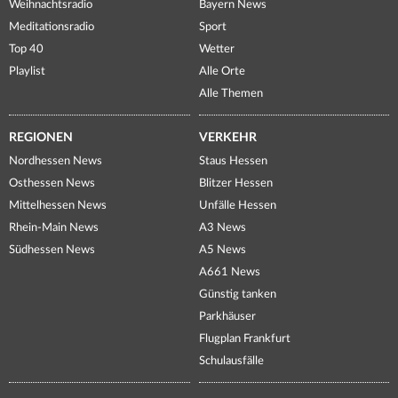
Weihnachtsradio
Bayern News
Meditationsradio
Sport
Top 40
Wetter
Playlist
Alle Orte
Alle Themen
REGIONEN
VERKEHR
Nordhessen News
Staus Hessen
Osthessen News
Blitzer Hessen
Mittelhessen News
Unfälle Hessen
Rhein-Main News
A3 News
Südhessen News
A5 News
A661 News
Günstig tanken
Parkhäuser
Flugplan Frankfurt
Schulausfälle