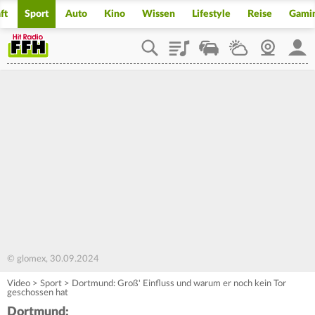
ft
Sport
Auto
Kino
Wissen
Lifestyle
Reise
Gami
Playlist
Staupilot
Wetter
Webcam
Mein
© glomex, 30.09.2024
Video
>
Sport
>
Dortmund: Groß' Einfluss und warum er noch kein Tor
geschossen hat
Dortmund: