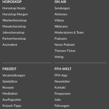
HOROSKOP
ON AIR
Horoskop Heute
Sendungen
Horoskop Morgen
Aktionen
Wochenhoroskop
Videos
Monatshoroskop
Webcams
Jahreshoroskop
Moderatoren & Team
Partnerhoroskop
Podcasts
Aszendent
News-Podcast
Themen-Ticker
Voting
FREIZEIT
FFH-WELT
Veranstaltungen
FFH-App
Spielplätze
Newsletter
Rezepte
Kontakt
Meditation
Frequenzen
Ausflugsziele
Jobs
Freizeit-Tipps
Führungen