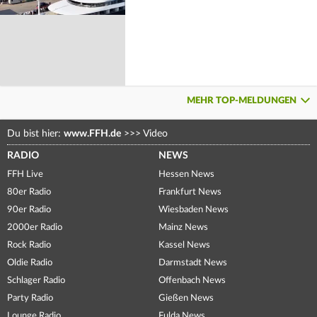
MEHR TOP-MELDUNGEN
Du bist hier:
www.FFH.de
>>>
Video
RADIO
NEWS
FFH Live
Hessen News
80er Radio
Frankfurt News
90er Radio
Wiesbaden News
2000er Radio
Mainz News
Rock Radio
Kassel News
Oldie Radio
Darmstadt News
Schlager Radio
Offenbach News
Party Radio
Gießen News
Lounge Radio
Fulda News