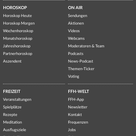
HOROSKOP
ON AIR
Horoskop Heute
Sendungen
Horoskop Morgen
Aktionen
Wochenhoroskop
Videos
Monatshoroskop
Webcams
Jahreshoroskop
Moderatoren & Team
Partnerhoroskop
Podcasts
Aszendent
News-Podcast
Themen-Ticker
Voting
FREIZEIT
FFH-WELT
Veranstaltungen
FFH-App
Spielplätze
Newsletter
Rezepte
Kontakt
Meditation
Frequenzen
Ausflugsziele
Jobs