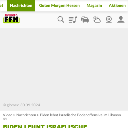
et
Nachrichten
Guten Morgen Hessen
Magazin
Aktionen
Playlist
Staupilot
Wetter
Webcam
Mein
© glomex, 30.09.2024
Video
>
Nachrichten
>
Biden lehnt Israelische Bodenoffensive im Libanon
ab
BIDEN LEHNT ISRAELISCHE