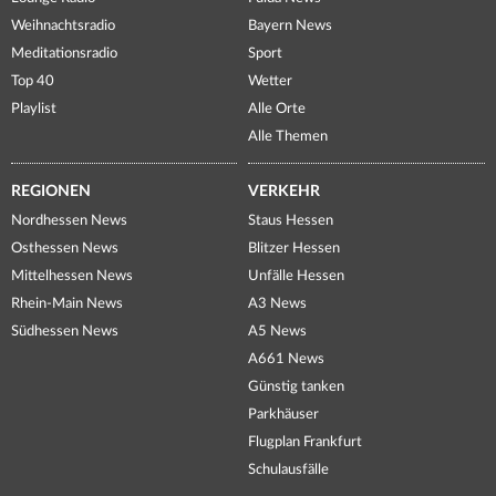
Weihnachtsradio
Bayern News
Meditationsradio
Sport
Top 40
Wetter
Playlist
Alle Orte
Alle Themen
REGIONEN
VERKEHR
Nordhessen News
Staus Hessen
Osthessen News
Blitzer Hessen
Mittelhessen News
Unfälle Hessen
Rhein-Main News
A3 News
Südhessen News
A5 News
A661 News
Günstig tanken
Parkhäuser
Flugplan Frankfurt
Schulausfälle