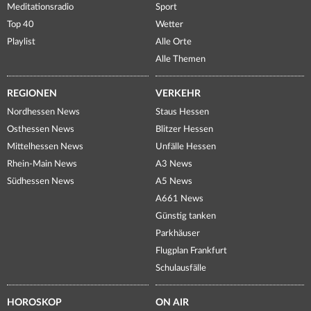
Meditationsradio
Sport
Top 40
Wetter
Playlist
Alle Orte
Alle Themen
REGIONEN
VERKEHR
Nordhessen News
Staus Hessen
Osthessen News
Blitzer Hessen
Mittelhessen News
Unfälle Hessen
Rhein-Main News
A3 News
Südhessen News
A5 News
A661 News
Günstig tanken
Parkhäuser
Flugplan Frankfurt
Schulausfälle
HOROSKOP
ON AIR