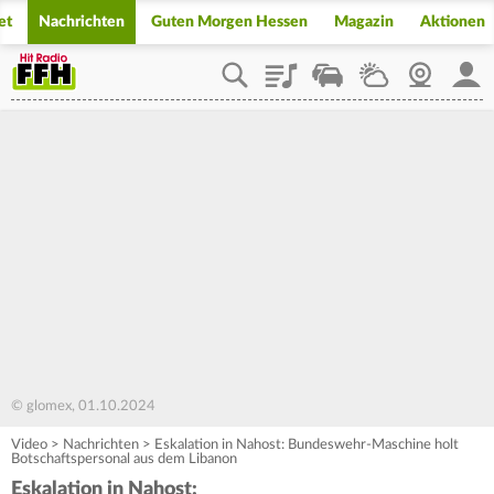
et
Nachrichten
Guten Morgen Hessen
Magazin
Aktionen
Playlist
Staupilot
Wetter
Webcam
Mein
© glomex, 01.10.2024
Video
>
Nachrichten
>
Eskalation in Nahost: Bundeswehr-Maschine holt
Botschaftspersonal aus dem Libanon
Eskalation in Nahost: