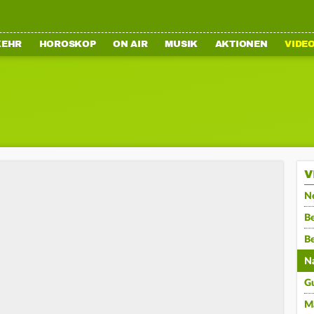
KEHR
HOROSKOP
ON AIR
MUSIK
AKTIONEN
VIDE
V
N
Be
B
N
G
M