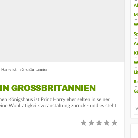
A
Mu
Wi
Sp
A
K
W
 Harry ist in Großbritannien
Li
Re
 IN GROSSBRITANNIEN
G
en Königshaus ist Prinz Harry eher selten in seiner
eine Wohltätigkeitsveranstaltung zurück - und es steht