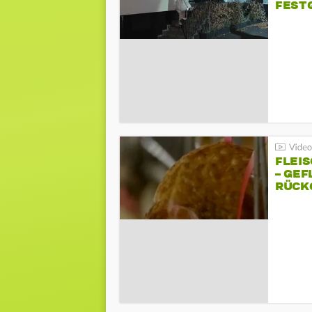
FEST
FLEI
– GEF
ÜCKG