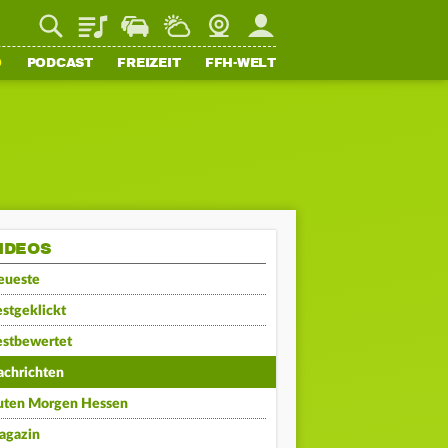
Playlist
Staupilot
Wetter
Webcam
Mein FFH
O
PODCAST
FREIZEIT
FFH-WELT
IDEOS
eueste
stgeklickt
estbewertet
achrichten
uten Morgen Hessen
agazin