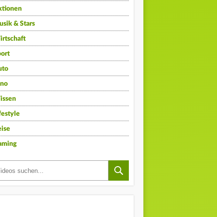
ktionen
sik & Stars
rtschaft
ort
uto
ino
issen
festyle
ise
aming