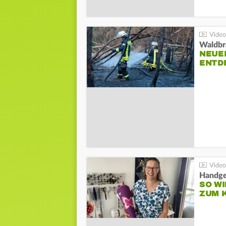
Waldbr
NEUE
ENTD
Handge
SO WI
ZUM 