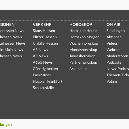
GIONEN
VERKEHR
HOROSKOP
ON AIR
dhessen News
Staus Hessen
Horoskop Heute
Sendungen
hessen News
Blitzer Hessen
Horoskop Morgen
Aktionen
telhessen News
Unfälle Hessen
Wochenhoroskop
Videos
in-Main News
A3 News
Monatshoroskop
Webcams
hessen News
A5 News
Jahreshoroskop
Moderatoren
A661 News
Partnerhoroskop
Podcasts
Günstig tanken
Aszendent
News-Podcas
Parkhäuser
Themen-Tick
Flugplan Frankfurt
Voting
Schulausfälle
llungen