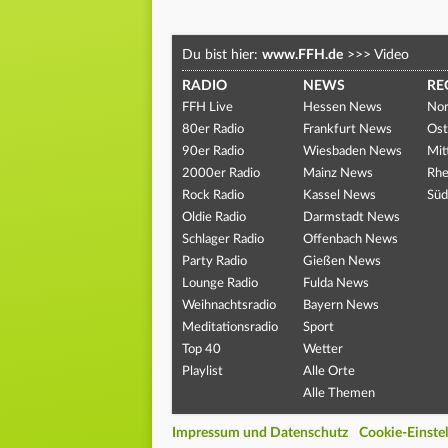
Du bist hier:
www.FFH.de
>>>
Video
RADIO
NEWS
RE
FFH Live
Hessen News
Nor
80er Radio
Frankfurt News
Ost
90er Radio
Wiesbaden News
Mit
2000er Radio
Mainz News
Rhe
Rock Radio
Kassel News
Süd
Oldie Radio
Darmstadt News
Schlager Radio
Offenbach News
Party Radio
Gießen News
Lounge Radio
Fulda News
Weihnachtsradio
Bayern News
Meditationsradio
Sport
Top 40
Wetter
Playlist
Alle Orte
Alle Themen
Impressum und Datenschutz
Cookie-Einste