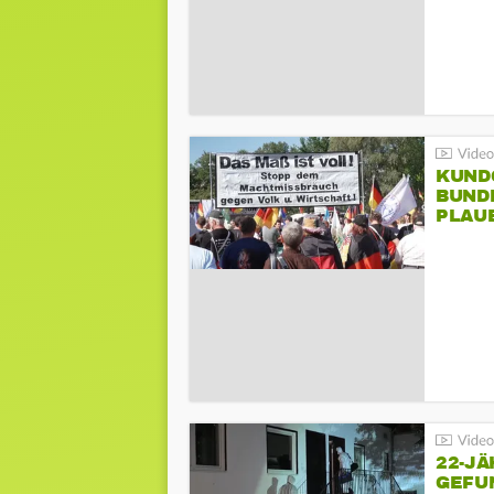
KUND
BUND
PLAU
GEGE
22-JÄ
GEFU