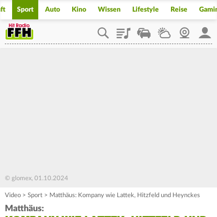
ft
Sport
Auto
Kino
Wissen
Lifestyle
Reise
Gami
Playlist
Staupilot
Wetter
Webcam
Mein
© glomex, 01.10.2024
Video
>
Sport
>
Matthäus: Kompany wie Lattek, Hitzfeld und Heynckes
Matthäus: