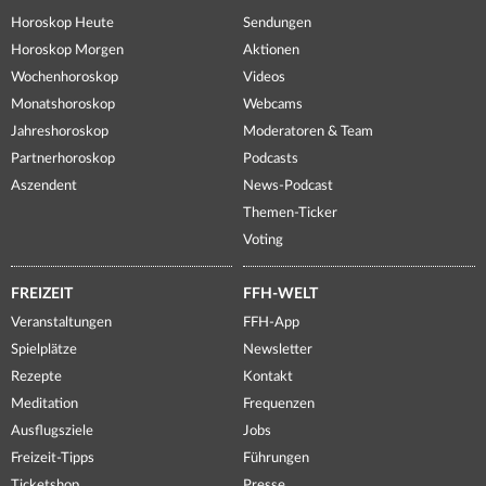
Horoskop Heute
Sendungen
Horoskop Morgen
Aktionen
Wochenhoroskop
Videos
Monatshoroskop
Webcams
Jahreshoroskop
Moderatoren & Team
Partnerhoroskop
Podcasts
Aszendent
News-Podcast
Themen-Ticker
Voting
FREIZEIT
FFH-WELT
Veranstaltungen
FFH-App
Spielplätze
Newsletter
Rezepte
Kontakt
Meditation
Frequenzen
Ausflugsziele
Jobs
Freizeit-Tipps
Führungen
Ticketshop
Presse