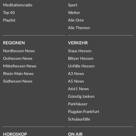
Meditationsradio
Sport
Top 40
Wetter
Playlist
Alle Orte
Alle Themen
REGIONEN
VERKEHR
Nordhessen News
Staus Hessen
Osthessen News
Blitzer Hessen
Mittelhessen News
Unfälle Hessen
Rhein-Main News
A3 News
Südhessen News
A5 News
A661 News
Günstig tanken
Parkhäuser
Flugplan Frankfurt
Schulausfälle
HOROSKOP
ON AIR