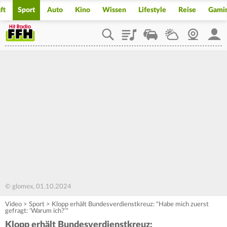
ft
Sport
Auto
Kino
Wissen
Lifestyle
Reise
Gami
Playlist
Staupilot
Wetter
Webcam
Mein
© glomex, 01.10.2024
Video
>
Sport
>
Klopp erhält Bundesverdienstkreuz: "Habe mich zuerst
gefragt: 'Warum ich?'"
Klopp erhält Bundesverdienstkreuz: