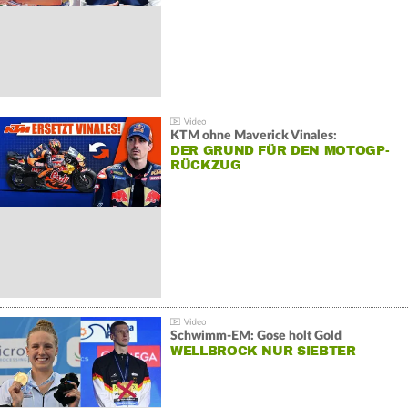
KTM ohne Maverick Vinales:
DER GRUND FÜR DEN MOTOGP-
RÜCKZUG
Schwimm-EM: Gose holt Gold
WELLBROCK NUR SIEBTER