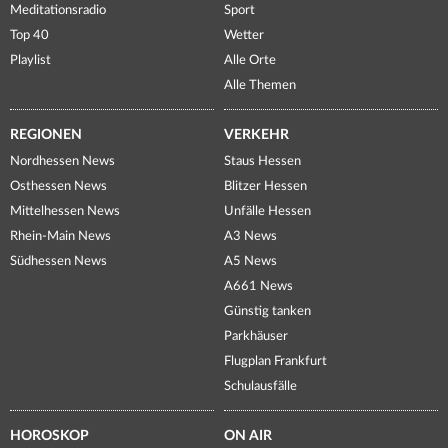
Meditationsradio
Sport
Top 40
Wetter
Playlist
Alle Orte
Alle Themen
REGIONEN
VERKEHR
Nordhessen News
Staus Hessen
Osthessen News
Blitzer Hessen
Mittelhessen News
Unfälle Hessen
Rhein-Main News
A3 News
Südhessen News
A5 News
A661 News
Günstig tanken
Parkhäuser
Flugplan Frankfurt
Schulausfälle
HOROSKOP
ON AIR