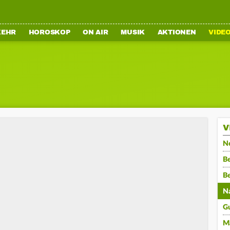
KEHR
HOROSKOP
ON AIR
MUSIK
AKTIONEN
VIDE
V
N
Be
B
N
G
M