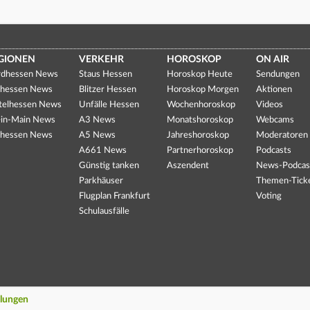
GIONEN
VERKEHR
HOROSKOP
ON AIR
dhessen News
Staus Hessen
Horoskop Heute
Sendungen
hessen News
Blitzer Hessen
Horoskop Morgen
Aktionen
telhessen News
Unfälle Hessen
Wochenhoroskop
Videos
in-Main News
A3 News
Monatshoroskop
Webcams
hessen News
A5 News
Jahreshoroskop
Moderatoren
A661 News
Partnerhoroskop
Podcasts
Günstig tanken
Aszendent
News-Podcas
Parkhäuser
Themen-Tick
Flugplan Frankfurt
Voting
Schulausfälle
llungen