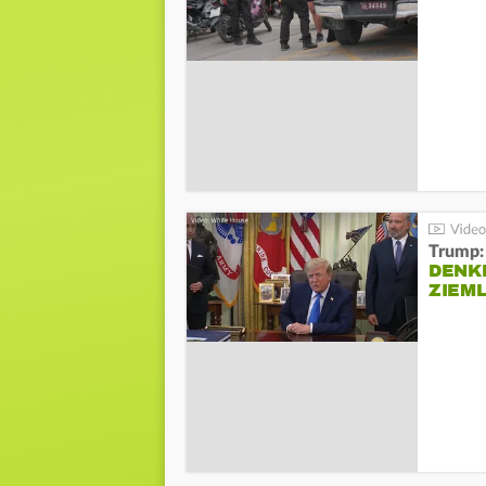
Trump:
DENKE
ZIEML