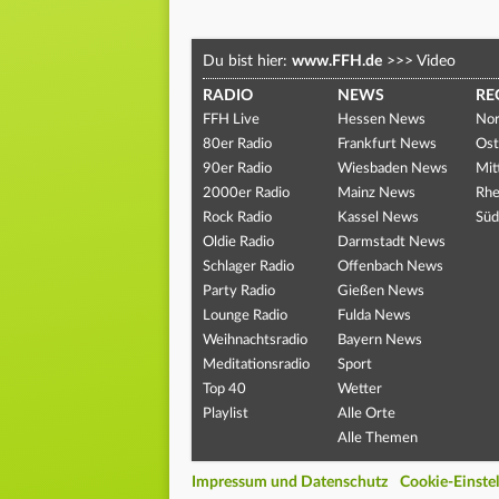
Du bist hier:
www.FFH.de
>>>
Video
RADIO
NEWS
RE
FFH Live
Hessen News
Nor
80er Radio
Frankfurt News
Ost
90er Radio
Wiesbaden News
Mit
2000er Radio
Mainz News
Rhe
Rock Radio
Kassel News
Süd
Oldie Radio
Darmstadt News
Schlager Radio
Offenbach News
Party Radio
Gießen News
Lounge Radio
Fulda News
Weihnachtsradio
Bayern News
Meditationsradio
Sport
Top 40
Wetter
Playlist
Alle Orte
Alle Themen
Impressum und Datenschutz
Cookie-Einste