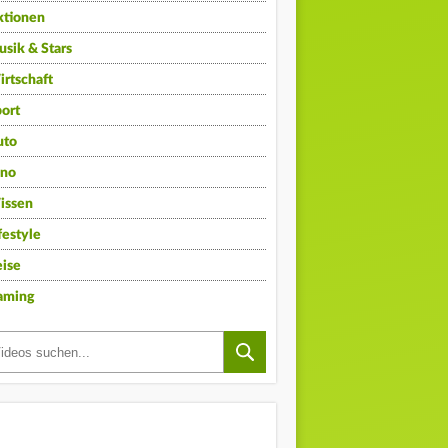
ktionen
sik & Stars
rtschaft
ort
uto
ino
issen
festyle
ise
aming