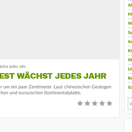
A
Mu
Wi
Sp
A
K
W
chst jedes Jahr
Li
EST WÄCHST JEDES JAHR
Re
r um ein paar Zentimeter. Laut chinesischen Geologen
G
chen und eurasischen Kontinentalplatte.