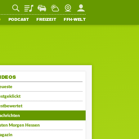
Playlist
Staupilot
Wetter
Webcam
Mein FFH
O
PODCAST
FREIZEIT
FFH-WELT
IDEOS
eueste
stgeklickt
estbewertet
achrichten
uten Morgen Hessen
agazin