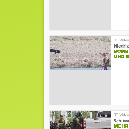
Niedri
BOMB
UND 
Schüsse
MEHRE