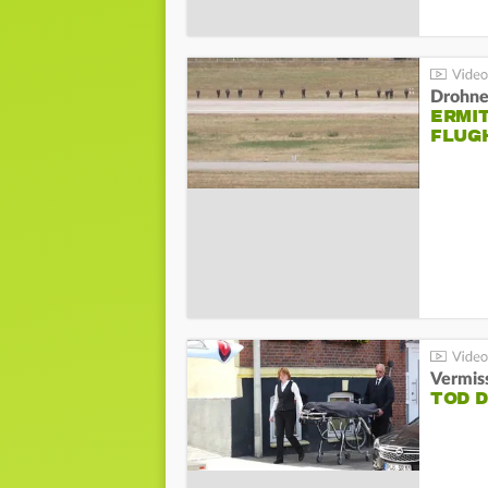
Drohnen
ERMI
FLUG
Vermis
TOD 