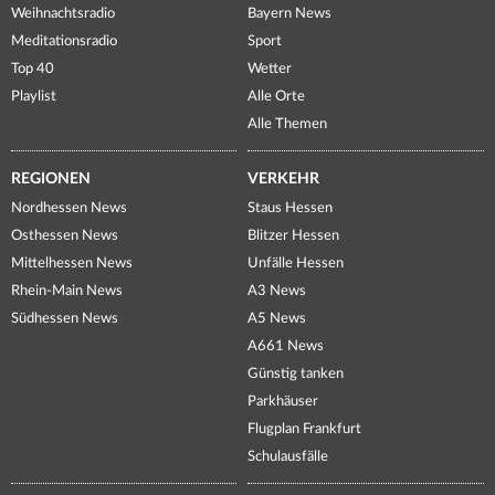
Weihnachtsradio
Bayern News
Meditationsradio
Sport
Top 40
Wetter
Playlist
Alle Orte
Alle Themen
REGIONEN
VERKEHR
Nordhessen News
Staus Hessen
Osthessen News
Blitzer Hessen
Mittelhessen News
Unfälle Hessen
Rhein-Main News
A3 News
Südhessen News
A5 News
A661 News
Günstig tanken
Parkhäuser
Flugplan Frankfurt
Schulausfälle