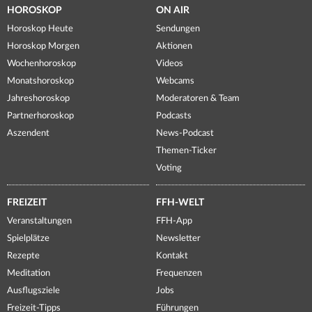
HOROSKOP
ON AIR
Horoskop Heute
Sendungen
Horoskop Morgen
Aktionen
Wochenhoroskop
Videos
Monatshoroskop
Webcams
Jahreshoroskop
Moderatoren & Team
Partnerhoroskop
Podcasts
Aszendent
News-Podcast
Themen-Ticker
Voting
FREIZEIT
FFH-WELT
Veranstaltungen
FFH-App
Spielplätze
Newsletter
Rezepte
Kontakt
Meditation
Frequenzen
Ausflugsziele
Jobs
Freizeit-Tipps
Führungen