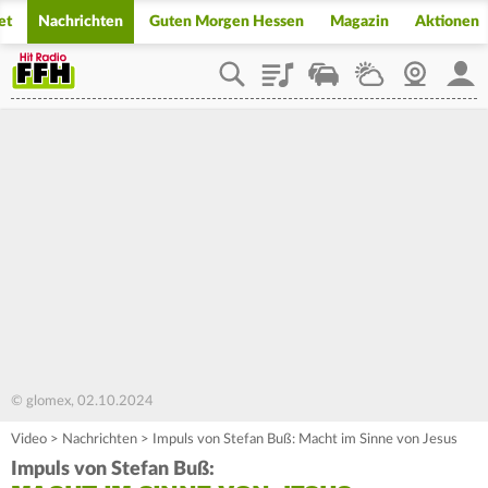
et
Nachrichten
Guten Morgen Hessen
Magazin
Aktionen
Playlist
Staupilot
Wetter
Webcam
Mein
© glomex, 02.10.2024
Video
>
Nachrichten
>
Impuls von Stefan Buß: Macht im Sinne von Jesus
Impuls von Stefan Buß: