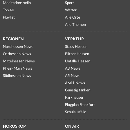
Meditationsradio
Sport
Top 40
Wetter
Playlist
Alle Orte
Alle Themen
REGIONEN
VERKEHR
Nordhessen News
Staus Hessen
Osthessen News
Blitzer Hessen
Mittelhessen News
Unfälle Hessen
Rhein-Main News
A3 News
Südhessen News
A5 News
A661 News
Günstig tanken
Parkhäuser
Flugplan Frankfurt
Schulausfälle
HOROSKOP
ON AIR