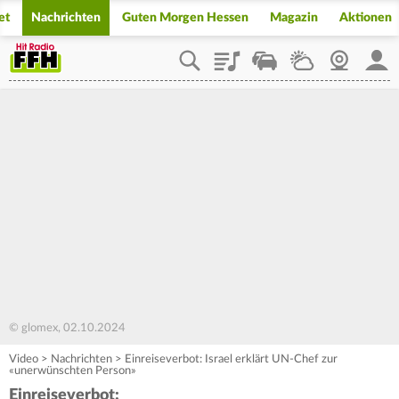
et
Nachrichten
Guten Morgen Hessen
Magazin
Aktionen
Playlist
Staupilot
Wetter
Webcam
Mein
© glomex, 02.10.2024
Video
>
Nachrichten
>
Einreiseverbot: Israel erklärt UN-Chef zur
«unerwünschten Person»
Einreiseverbot: