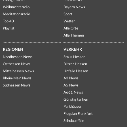
Lounge Radio
Fulda News
Weihnachtsradio
Bayern News
Meditationsradio
Sport
Top 40
Wetter
Playlist
Alle Orte
Alle Themen
REGIONEN
VERKEHR
Nordhessen News
Staus Hessen
Osthessen News
Blitzer Hessen
Mittelhessen News
Unfälle Hessen
Rhein-Main News
A3 News
Südhessen News
A5 News
A661 News
Günstig tanken
Parkhäuser
Flugplan Frankfurt
Schulausfälle