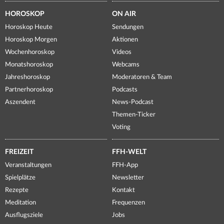
HOROSKOP
ON AIR
Horoskop Heute
Sendungen
Horoskop Morgen
Aktionen
Wochenhoroskop
Videos
Monatshoroskop
Webcams
Jahreshoroskop
Moderatoren & Team
Partnerhoroskop
Podcasts
Aszendent
News-Podcast
Themen-Ticker
Voting
FREIZEIT
FFH-WELT
Veranstaltungen
FFH-App
Spielplätze
Newsletter
Rezepte
Kontakt
Meditation
Frequenzen
Ausflugsziele
Jobs