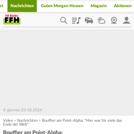
et
Nachrichten
Guten Morgen Hessen
Magazin
Aktionen
Playlist
Staupilot
Wetter
Webcam
Mein
© glomex, 03.10.2024
Video
>
Nachrichten
>
Bouffier am Point-Alpha: "Hier war für viele das
Ende der Welt"
Bouffier am Point-Alpha: