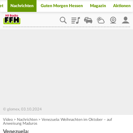
et
Nachrichten
Guten Morgen Hessen
Magazin
Aktionen
Playlist
Staupilot
Wetter
Webcam
Mein
© glomex, 03.10.2024
Video
>
Nachrichten
>
Venezuela: Weihnachten im Oktober – auf
Anweisung Maduros
Venezuela: