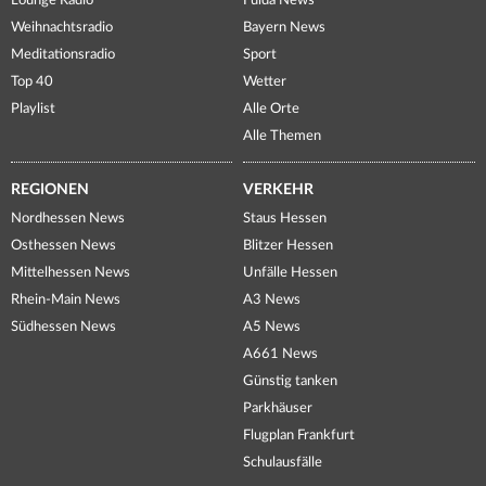
Lounge Radio
Fulda News
Weihnachtsradio
Bayern News
Meditationsradio
Sport
Top 40
Wetter
Playlist
Alle Orte
Alle Themen
REGIONEN
VERKEHR
Nordhessen News
Staus Hessen
Osthessen News
Blitzer Hessen
Mittelhessen News
Unfälle Hessen
Rhein-Main News
A3 News
Südhessen News
A5 News
A661 News
Günstig tanken
Parkhäuser
Flugplan Frankfurt
Schulausfälle