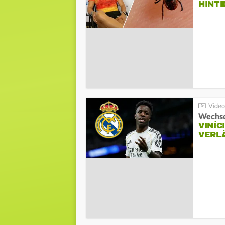
HINT
Wechse
VINÍC
VERL