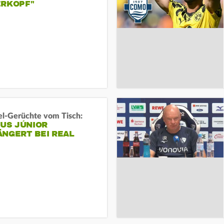
ERKOPF"
l-Gerüchte vom Tisch:
IUS JÚNIOR
ÄNGERT BEI REAL