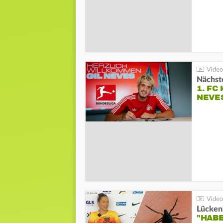
Nächste
1. FC
NEVE
Lücken
"HABE