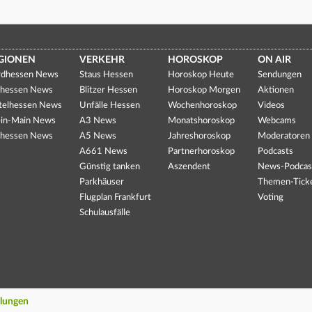
GIONEN
VERKEHR
HOROSKOP
ON AIR
dhessen News
Staus Hessen
Horoskop Heute
Sendungen
hessen News
Blitzer Hessen
Horoskop Morgen
Aktionen
telhessen News
Unfälle Hessen
Wochenhoroskop
Videos
in-Main News
A3 News
Monatshoroskop
Webcams
hessen News
A5 News
Jahreshoroskop
Moderatoren
A661 News
Partnerhoroskop
Podcasts
Günstig tanken
Aszendent
News-Podcas
Parkhäuser
Themen-Tick
Flugplan Frankfurt
Voting
Schulausfälle
llungen