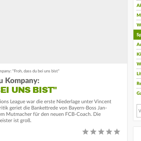
A
Mu
Wi
Sp
A
K
W
any: "Froh, dass du bei uns bist"
Li
zu Kompany:
Re
EI UNS BIST"
G
ions League war die erste Niederlage unter Vincent
itik geriet die Bankettrede von Bayern-Boss Jan-
inem Mutmacher für den neuen FCB-Coach. Die
ster ist groß.