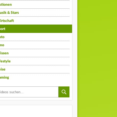
ktionen
sik & Stars
rtschaft
ort
uto
ino
issen
festyle
ise
aming