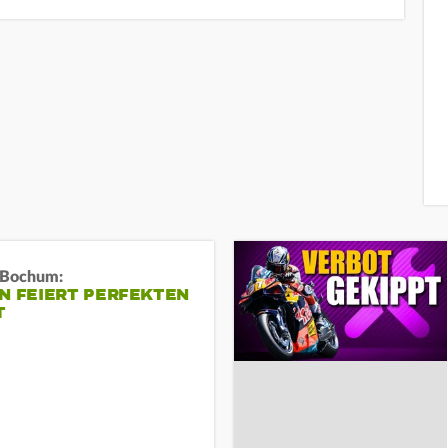
n Bochum:
N FEIERT PERFEKTEN
T