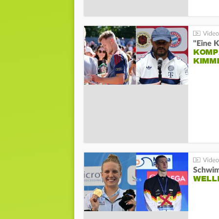
"Eine K
KOMPA
KIMM
Schwim
WELL