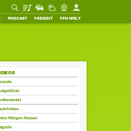
Playlist
Staupilot
Wetter
Webcam
Mein FFH
O
PODCAST
FREIZEIT
FFH-WELT
IDEOS
eueste
stgeklickt
estbewertet
achrichten
uten Morgen Hessen
agazin