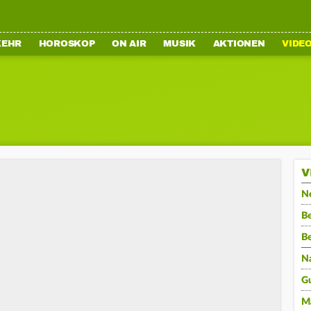
KEHR
HOROSKOP
ON AIR
MUSIK
AKTIONEN
VIDE
V
N
Be
B
N
G
M