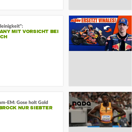
leinigkeit":
NY MIT VORSICHT BEI
ICH
m-EM: Gose holt Gold
BROCK NUR SIEBTER