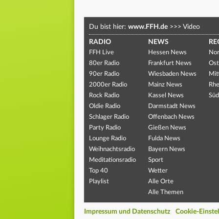
Du bist hier:
www.FFH.de
>>>
Video
RADIO
NEWS
RE
FFH Live
Hessen News
Nor
80er Radio
Frankfurt News
Ost
90er Radio
Wiesbaden News
Mit
2000er Radio
Mainz News
Rhe
Rock Radio
Kassel News
Süd
Oldie Radio
Darmstadt News
Schlager Radio
Offenbach News
Party Radio
Gießen News
Lounge Radio
Fulda News
Weihnachtsradio
Bayern News
Meditationsradio
Sport
Top 40
Wetter
Playlist
Alle Orte
Alle Themen
Impressum und Datenschutz
Cookie-Einste