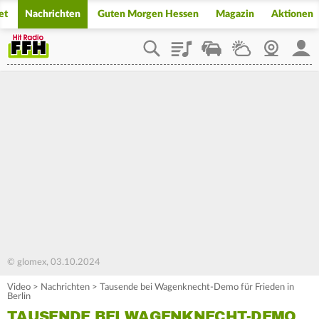
et
Nachrichten
Guten Morgen Hessen
Magazin
Aktionen
Playlist
Staupilot
Wetter
Webcam
Mein
© glomex, 03.10.2024
Video
>
Nachrichten
>
Tausende bei Wagenknecht-Demo für Frieden in
Berlin
TAUSENDE BEI WAGENKNECHT-DEMO