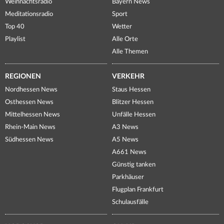
Weihnachtsradio
Bayern News
Meditationsradio
Sport
Top 40
Wetter
Playlist
Alle Orte
Alle Themen
REGIONEN
VERKEHR
Nordhessen News
Staus Hessen
Osthessen News
Blitzer Hessen
Mittelhessen News
Unfälle Hessen
Rhein-Main News
A3 News
Südhessen News
A5 News
A661 News
Günstig tanken
Parkhäuser
Flugplan Frankfurt
Schulausfälle