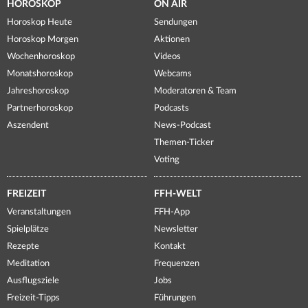
HOROSKOP
ON AIR
Horoskop Heute
Sendungen
Horoskop Morgen
Aktionen
Wochenhoroskop
Videos
Monatshoroskop
Webcams
Jahreshoroskop
Moderatoren & Team
Partnerhoroskop
Podcasts
Aszendent
News-Podcast
Themen-Ticker
Voting
FREIZEIT
FFH-WELT
Veranstaltungen
FFH-App
Spielplätze
Newsletter
Rezepte
Kontakt
Meditation
Frequenzen
Ausflugsziele
Jobs
Freizeit-Tipps
Führungen