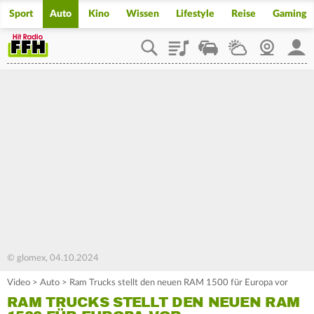
Sport
Auto
Kino
Wissen
Lifestyle
Reise
Gaming
Playlist
Staupilot
Wetter
Webcam
Mein
© glomex, 04.10.2024
Video
>
Auto
>
Ram Trucks stellt den neuen RAM 1500 für Europa vor
RAM TRUCKS STELLT DEN NEUEN RAM