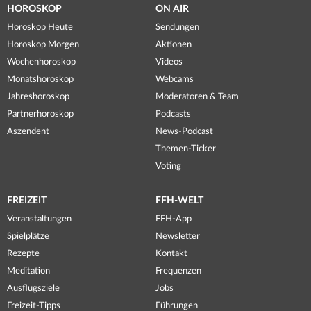
HOROSKOP
ON AIR
Horoskop Heute
Sendungen
Horoskop Morgen
Aktionen
Wochenhoroskop
Videos
Monatshoroskop
Webcams
Jahreshoroskop
Moderatoren & Team
Partnerhoroskop
Podcasts
Aszendent
News-Podcast
Themen-Ticker
Voting
FREIZEIT
FFH-WELT
Veranstaltungen
FFH-App
Spielplätze
Newsletter
Rezepte
Kontakt
Meditation
Frequenzen
Ausflugsziele
Jobs
Freizeit-Tipps
Führungen