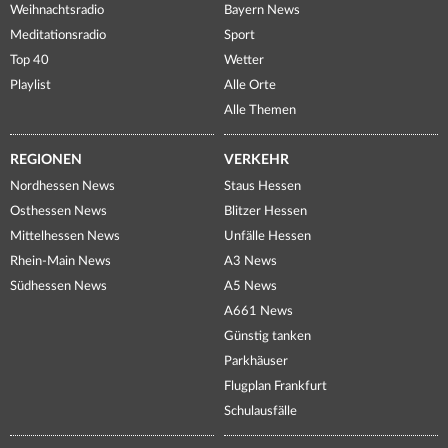
Weihnachtsradio
Bayern News
Meditationsradio
Sport
Top 40
Wetter
Playlist
Alle Orte
Alle Themen
REGIONEN
VERKEHR
Nordhessen News
Staus Hessen
Osthessen News
Blitzer Hessen
Mittelhessen News
Unfälle Hessen
Rhein-Main News
A3 News
Südhessen News
A5 News
A661 News
Günstig tanken
Parkhäuser
Flugplan Frankfurt
Schulausfälle