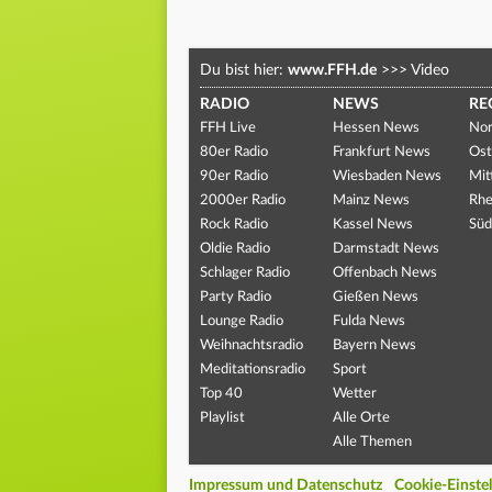
Du bist hier:
www.FFH.de
>>>
Video
RADIO
NEWS
RE
FFH Live
Hessen News
Nor
80er Radio
Frankfurt News
Ost
90er Radio
Wiesbaden News
Mit
2000er Radio
Mainz News
Rhe
Rock Radio
Kassel News
Süd
Oldie Radio
Darmstadt News
Schlager Radio
Offenbach News
Party Radio
Gießen News
Lounge Radio
Fulda News
Weihnachtsradio
Bayern News
Meditationsradio
Sport
Top 40
Wetter
Playlist
Alle Orte
Alle Themen
Impressum und Datenschutz
Cookie-Einste