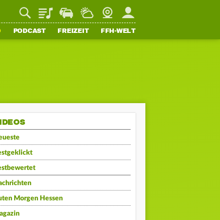
Playlist
Staupilot
Wetter
Webcam
Mein FFH
O
PODCAST
FREIZEIT
FFH-WELT
IDEOS
eueste
stgeklickt
estbewertet
achrichten
uten Morgen Hessen
agazin