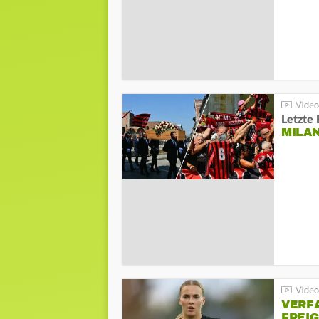
Letzte 
MILA
VERF
FREI