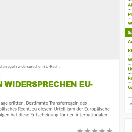
A
Mu
Wi
Sp
A
K
W
ansferregeln widersprechen EU-Recht
Li
:
Re
 WIDERSPRECHEN EU-
G
lage erlitten. Bestimmte Transferregeln des
äisches Recht, zu diesem Urteil kam der Europäische
gen hat diese Entscheidung für den internationalen