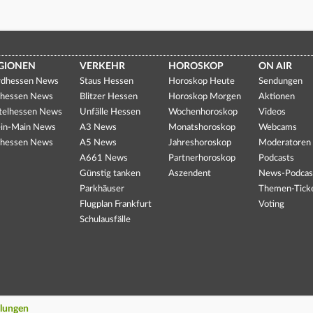
GIONEN
VERKEHR
HOROSKOP
ON AIR
dhessen News
Staus Hessen
Horoskop Heute
Sendungen
hessen News
Blitzer Hessen
Horoskop Morgen
Aktionen
telhessen News
Unfälle Hessen
Wochenhoroskop
Videos
in-Main News
A3 News
Monatshoroskop
Webcams
hessen News
A5 News
Jahreshoroskop
Moderatoren
A661 News
Partnerhoroskop
Podcasts
Günstig tanken
Aszendent
News-Podcas
Parkhäuser
Themen-Tick
Flugplan Frankfurt
Voting
Schulausfälle
llungen