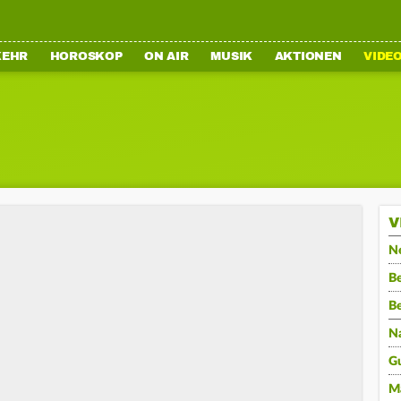
KEHR
HOROSKOP
ON AIR
MUSIK
AKTIONEN
VIDE
V
N
Be
B
N
G
M