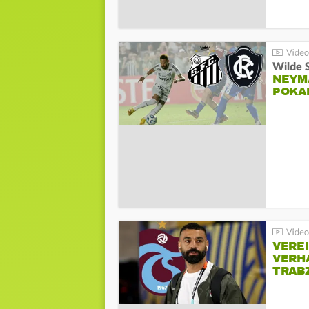
Wilde 
NEYM
POKA
VERE
VERH
TRAB