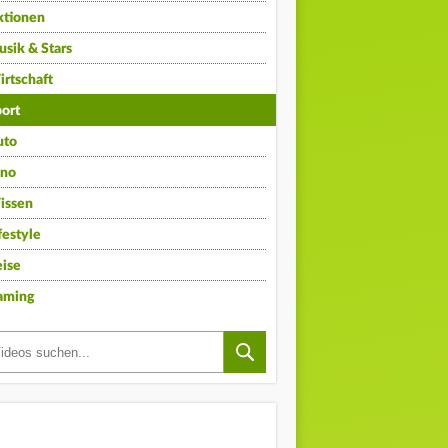
ktionen
sik & Stars
rtschaft
ort
uto
ino
issen
festyle
ise
aming