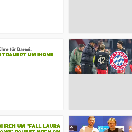
Ehre für Baresi:
N TRAUERT UM IKONE
AHREN UM "FALL LAURA
GANG" DAUERT NOCH AN