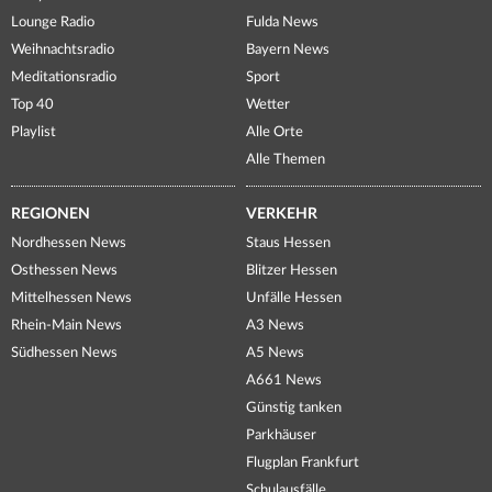
Lounge Radio
Fulda News
Weihnachtsradio
Bayern News
Meditationsradio
Sport
Top 40
Wetter
Playlist
Alle Orte
Alle Themen
REGIONEN
VERKEHR
Nordhessen News
Staus Hessen
Osthessen News
Blitzer Hessen
Mittelhessen News
Unfälle Hessen
Rhein-Main News
A3 News
Südhessen News
A5 News
A661 News
Günstig tanken
Parkhäuser
Flugplan Frankfurt
Schulausfälle