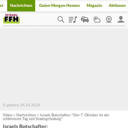
et
Nachrichten
Guten Morgen Hessen
Magazin
Aktionen
Playlist
Staupilot
Wetter
Webcam
Mein
© glomex, 04.10.2024
Video
>
Nachrichten
>
Israels Botschafter: "Der 7. Oktober ist der
schlimmste Tag seit Staatsgründung"
Israels Botschafter: