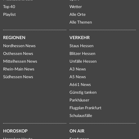
Top 40
Wetter
Playlist
Alle Orte
Alle Themen
REGIONEN
VERKEHR
Nordhessen News
Staus Hessen
Osthessen News
Blitzer Hessen
Mittelhessen News
Unfälle Hessen
Rhein-Main News
A3 News
Südhessen News
A5 News
A661 News
Günstig tanken
Parkhäuser
Flugplan Frankfurt
Schulausfälle
HOROSKOP
ON AIR