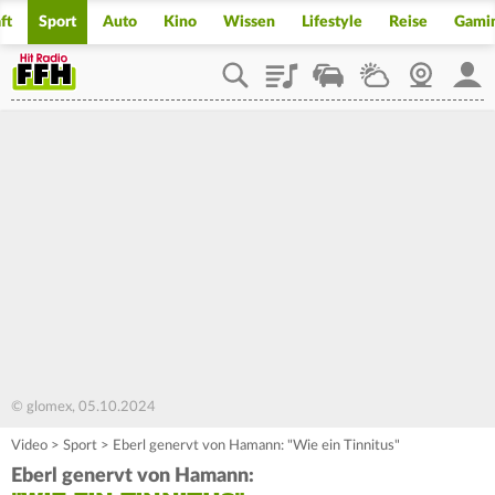
ft
Sport
Auto
Kino
Wissen
Lifestyle
Reise
Gami
Playlist
Staupilot
Wetter
Webcam
Mein
© glomex, 05.10.2024
Video
>
Sport
>
Eberl genervt von Hamann: "Wie ein Tinnitus"
Eberl genervt von Hamann: