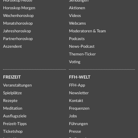
Horoskop Heute
Sendungen
Horoskop Morgen
Aktionen
Wochenhoroskop
Videos
Monatshoroskop
Webcams
Jahreshoroskop
Moderatoren & Team
Partnerhoroskop
Podcasts
Aszendent
News-Podcast
Themen-Ticker
Voting
FREIZEIT
FFH-WELT
Veranstaltungen
FFH-App
Spielplätze
Newsletter
Rezepte
Kontakt
Meditation
Frequenzen
Ausflugsziele
Jobs
Freizeit-Tipps
Führungen
Ticketshop
Presse