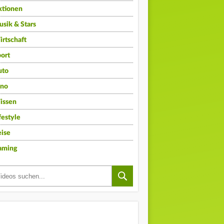
ktionen
sik & Stars
rtschaft
ort
uto
ino
issen
festyle
ise
aming