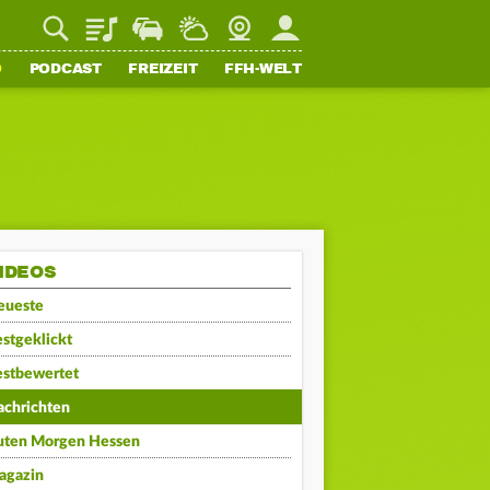
Playlist
Staupilot
Wetter
Webcam
Mein FFH
O
PODCAST
FREIZEIT
FFH-WELT
IDEOS
eueste
stgeklickt
estbewertet
achrichten
uten Morgen Hessen
agazin