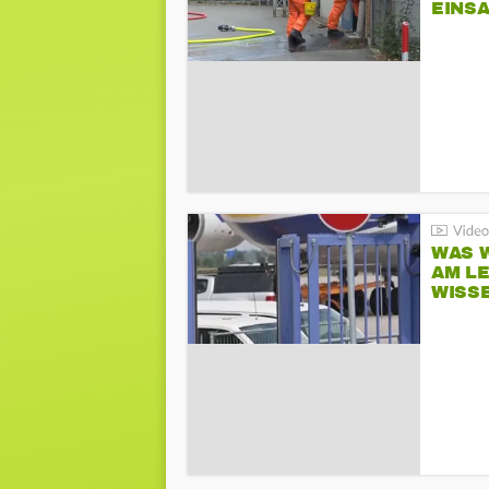
EINSA
WAS W
AM L
WISS