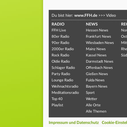
Du bist hier:
www.FFH.de
>>>
Video
RADIO
NEWS
RE
FFH Live
Hessen News
Nor
80er Radio
Frankfurt News
Ost
90er Radio
Wiesbaden News
Mit
2000er Radio
Mainz News
Rhe
Rock Radio
Kassel News
Süd
Oldie Radio
Darmstadt News
Schlager Radio
Offenbach News
Party Radio
Gießen News
Lounge Radio
Fulda News
Weihnachtsradio
Bayern News
Meditationsradio
Sport
Top 40
Wetter
Playlist
Alle Orte
Alle Themen
Impressum und Datenschutz
Cookie-Einste