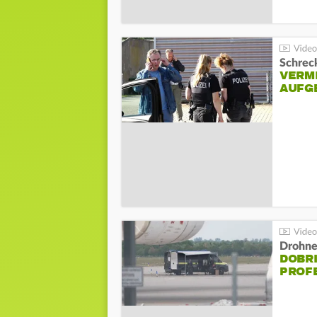
Schreck
VERM
AUFG
Drohnen
DOBR
PROF