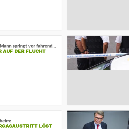
BaWü: Mann springt vor fahrendes Auto und schießt
R AUF DER FLUCHT
sheim:
RGASAUSTRITT LÖST