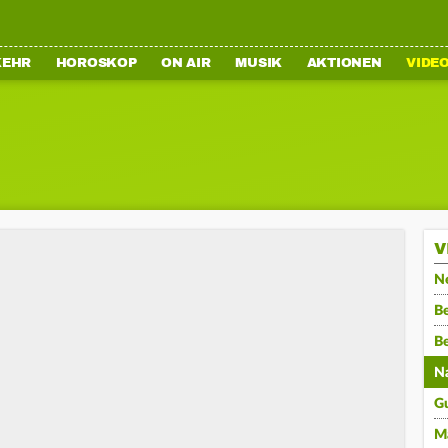
KEHR
HOROSKOP
ON AIR
MUSIK
AKTIONEN
VIDE
V
N
Be
B
N
G
M