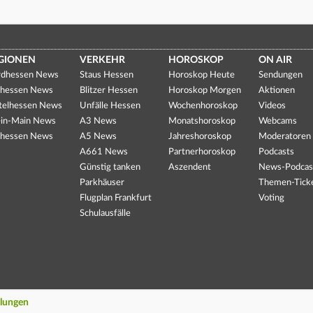
GIONEN
VERKEHR
HOROSKOP
ON AIR
dhessen News
Staus Hessen
Horoskop Heute
Sendungen
hessen News
Blitzer Hessen
Horoskop Morgen
Aktionen
telhessen News
Unfälle Hessen
Wochenhoroskop
Videos
in-Main News
A3 News
Monatshoroskop
Webcams
hessen News
A5 News
Jahreshoroskop
Moderatoren
A661 News
Partnerhoroskop
Podcasts
Günstig tanken
Aszendent
News-Podcas
Parkhäuser
Themen-Tick
Flugplan Frankfurt
Voting
Schulausfälle
llungen