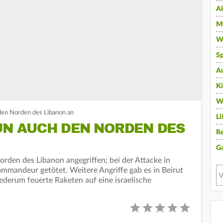
A
Mu
Wi
Sp
A
K
W
 den Norden des Libanon an
Li
UN AUCH DEN NORDEN DES
Re
G
orden des Libanon angegriffen; bei der Attacke in
mmandeur getötet. Weitere Angriffe gab es in Beirut
ederum feuerte Raketen auf eine israelische