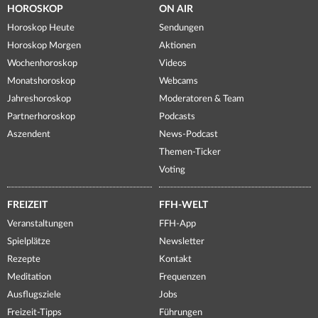
HOROSKOP
ON AIR
Horoskop Heute
Sendungen
Horoskop Morgen
Aktionen
Wochenhoroskop
Videos
Monatshoroskop
Webcams
Jahreshoroskop
Moderatoren & Team
Partnerhoroskop
Podcasts
Aszendent
News-Podcast
Themen-Ticker
Voting
FREIZEIT
FFH-WELT
Veranstaltungen
FFH-App
Spielplätze
Newsletter
Rezepte
Kontakt
Meditation
Frequenzen
Ausflugsziele
Jobs
Freizeit-Tipps
Führungen