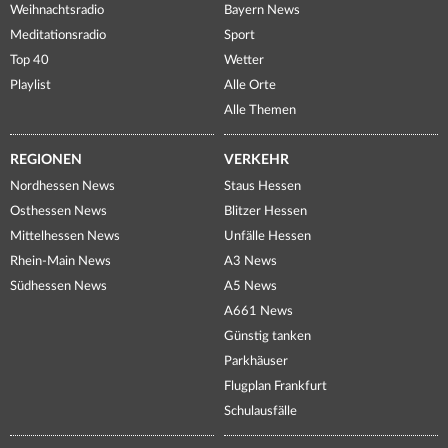
Weihnachtsradio
Bayern News
Meditationsradio
Sport
Top 40
Wetter
Playlist
Alle Orte
Alle Themen
REGIONEN
VERKEHR
Nordhessen News
Staus Hessen
Osthessen News
Blitzer Hessen
Mittelhessen News
Unfälle Hessen
Rhein-Main News
A3 News
Südhessen News
A5 News
A661 News
Günstig tanken
Parkhäuser
Flugplan Frankfurt
Schulausfälle