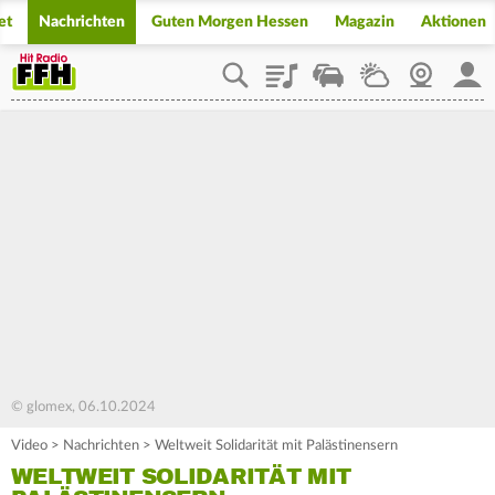
et
Nachrichten
Guten Morgen Hessen
Magazin
Aktionen
Playlist
Staupilot
Wetter
Webcam
Mein
© glomex, 06.10.2024
Video
>
Nachrichten
>
Weltweit Solidarität mit Palästinensern
WELTWEIT SOLIDARITÄT MIT