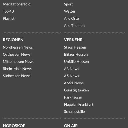
Meditationsradio
Sport
Top 40
Wetter
Playlist
Alle Orte
Alle Themen
REGIONEN
VERKEHR
Nordhessen News
Staus Hessen
Osthessen News
Blitzer Hessen
Mittelhessen News
Unfälle Hessen
Rhein-Main News
A3 News
Südhessen News
A5 News
A661 News
Günstig tanken
Parkhäuser
Flugplan Frankfurt
Schulausfälle
HOROSKOP
ON AIR