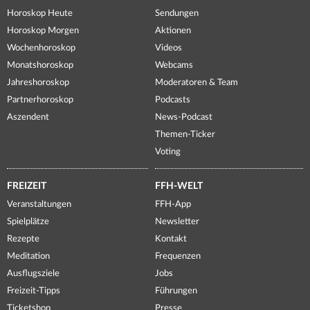
Horoskop Heute
Sendungen
Horoskop Morgen
Aktionen
Wochenhoroskop
Videos
Monatshoroskop
Webcams
Jahreshoroskop
Moderatoren & Team
Partnerhoroskop
Podcasts
Aszendent
News-Podcast
Themen-Ticker
Voting
FREIZEIT
FFH-WELT
Veranstaltungen
FFH-App
Spielplätze
Newsletter
Rezepte
Kontakt
Meditation
Frequenzen
Ausflugsziele
Jobs
Freizeit-Tipps
Führungen
Ticketshop
Presse