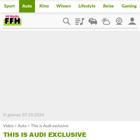
Sport
Auto
Kino
Wissen
Lifestyle
Reise
Gaming
Playlist
Staupilot
Wetter
Webcam
Mein
© glomex, 07.10.2024
Video
>
Auto
>
This is Audi exclusive
THIS IS AUDI EXCLUSIVE