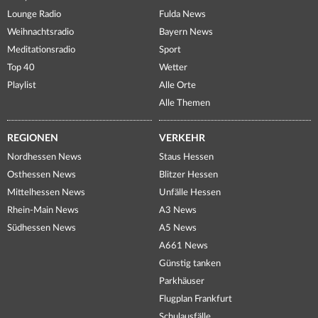
Lounge Radio
Fulda News
Weihnachtsradio
Bayern News
Meditationsradio
Sport
Top 40
Wetter
Playlist
Alle Orte
Alle Themen
REGIONEN
VERKEHR
Nordhessen News
Staus Hessen
Osthessen News
Blitzer Hessen
Mittelhessen News
Unfälle Hessen
Rhein-Main News
A3 News
Südhessen News
A5 News
A661 News
Günstig tanken
Parkhäuser
Flugplan Frankfurt
Schulausfälle