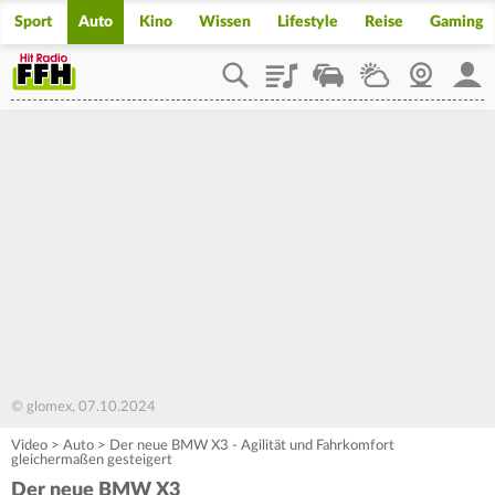
Sport
Auto
Kino
Wissen
Lifestyle
Reise
Gaming
Playlist
Staupilot
Wetter
Webcam
Mein
© glomex, 07.10.2024
Video
>
Auto
>
Der neue BMW X3 - Agilität und Fahrkomfort
gleichermaßen gesteigert
Der neue BMW X3