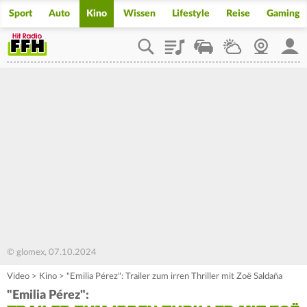
Sport
Auto
Kino
Wissen
Lifestyle
Reise
Gaming
Playlist
Staupilot
Wetter
Webcam
Mein
© glomex, 07.10.2024
Video
>
Kino
>
"Emilia Pérez": Trailer zum irren Thriller mit Zoë Saldaña
"Emilia Pérez":