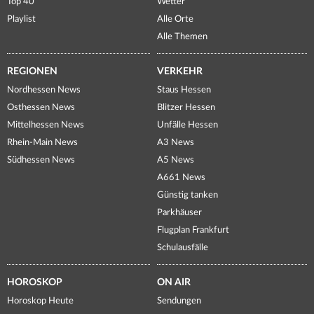
Top 40
Wetter
Playlist
Alle Orte
Alle Themen
REGIONEN
VERKEHR
Nordhessen News
Staus Hessen
Osthessen News
Blitzer Hessen
Mittelhessen News
Unfälle Hessen
Rhein-Main News
A3 News
Südhessen News
A5 News
A661 News
Günstig tanken
Parkhäuser
Flugplan Frankfurt
Schulausfälle
HOROSKOP
ON AIR
Horoskop Heute
Sendungen