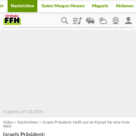
et
Nachrichten
Guten Morgen Hessen
Magazin
Aktionen
Playlist
Staupilot
Wetter
Webcam
Mein
© glomex, 07.10.2024
Video
>
Nachrichten
>
Israels Präsident: Helft uns im Kampf für eine freie
Welt
Israels Präsident: