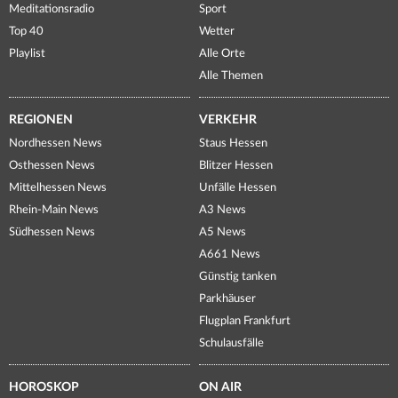
Meditationsradio
Sport
Top 40
Wetter
Playlist
Alle Orte
Alle Themen
REGIONEN
VERKEHR
Nordhessen News
Staus Hessen
Osthessen News
Blitzer Hessen
Mittelhessen News
Unfälle Hessen
Rhein-Main News
A3 News
Südhessen News
A5 News
A661 News
Günstig tanken
Parkhäuser
Flugplan Frankfurt
Schulausfälle
HOROSKOP
ON AIR