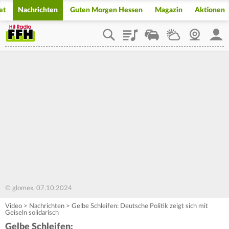
et
Nachrichten
Guten Morgen Hessen
Magazin
Aktionen
Playlist
Staupilot
Wetter
Webcam
Mein
© glomex, 07.10.2024
Video
>
Nachrichten
>
Gelbe Schleifen: Deutsche Politik zeigt sich mit
Geiseln solidarisch
Gelbe Schleifen: