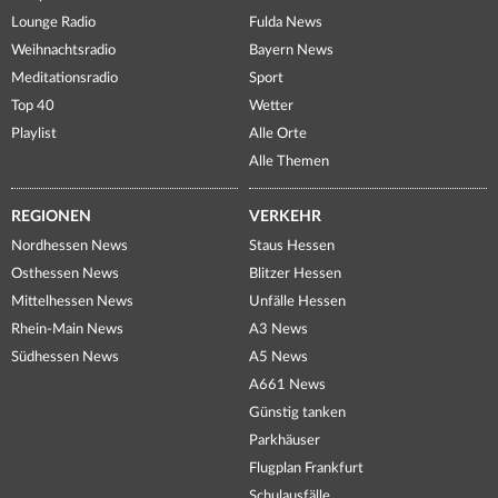
Lounge Radio
Fulda News
Weihnachtsradio
Bayern News
Meditationsradio
Sport
Top 40
Wetter
Playlist
Alle Orte
Alle Themen
REGIONEN
VERKEHR
Nordhessen News
Staus Hessen
Osthessen News
Blitzer Hessen
Mittelhessen News
Unfälle Hessen
Rhein-Main News
A3 News
Südhessen News
A5 News
A661 News
Günstig tanken
Parkhäuser
Flugplan Frankfurt
Schulausfälle