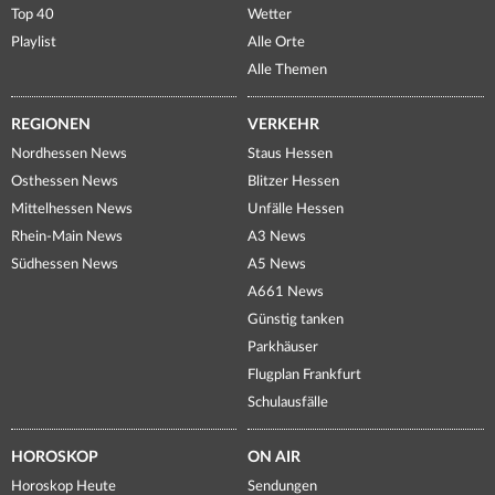
Top 40
Wetter
Playlist
Alle Orte
Alle Themen
REGIONEN
VERKEHR
Nordhessen News
Staus Hessen
Osthessen News
Blitzer Hessen
Mittelhessen News
Unfälle Hessen
Rhein-Main News
A3 News
Südhessen News
A5 News
A661 News
Günstig tanken
Parkhäuser
Flugplan Frankfurt
Schulausfälle
HOROSKOP
ON AIR
Horoskop Heute
Sendungen