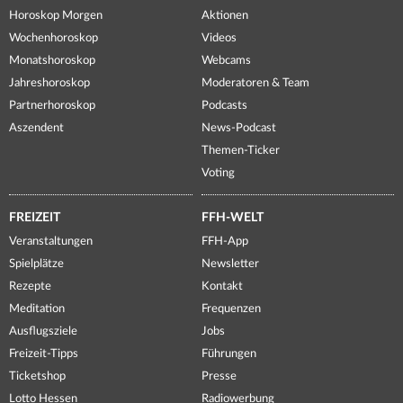
Horoskop Morgen
Aktionen
Wochenhoroskop
Videos
Monatshoroskop
Webcams
Jahreshoroskop
Moderatoren & Team
Partnerhoroskop
Podcasts
Aszendent
News-Podcast
Themen-Ticker
Voting
FREIZEIT
FFH-WELT
Veranstaltungen
FFH-App
Spielplätze
Newsletter
Rezepte
Kontakt
Meditation
Frequenzen
Ausflugsziele
Jobs
Freizeit-Tipps
Führungen
Ticketshop
Presse
Lotto Hessen
Radiowerbung