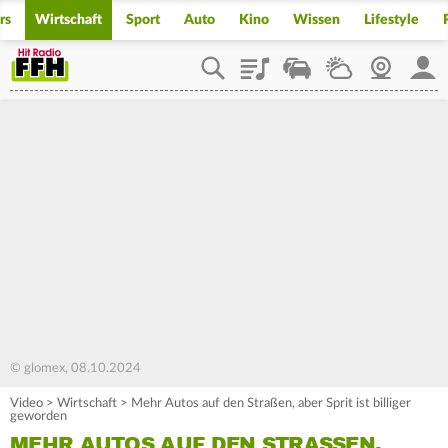
rs
Wirtschaft
Sport
Auto
Kino
Wissen
Lifestyle
Playlist
Staupilot
Wetter
Webcam
Mein
© glomex, 08.10.2024
Video
>
Wirtschaft
>
Mehr Autos auf den Straßen, aber Sprit ist billiger
geworden
MEHR AUTOS AUF DEN STRASSEN, A