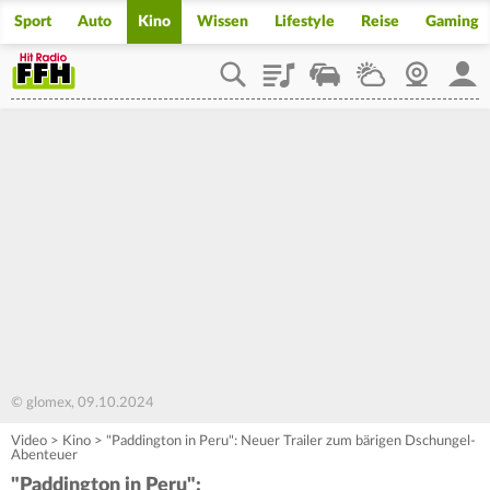
Sport
Auto
Kino
Wissen
Lifestyle
Reise
Gaming
Playlist
Staupilot
Wetter
Webcam
Mein
© glomex, 09.10.2024
Video
>
Kino
>
"Paddington in Peru": Neuer Trailer zum bärigen Dschungel-
Abenteuer
"Paddington in Peru":