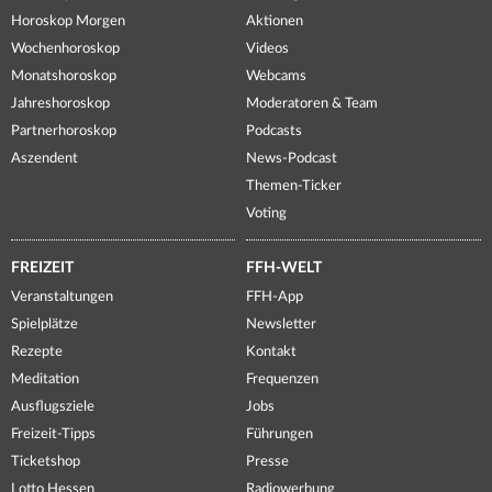
Horoskop Morgen
Aktionen
Wochenhoroskop
Videos
Monatshoroskop
Webcams
Jahreshoroskop
Moderatoren & Team
Partnerhoroskop
Podcasts
Aszendent
News-Podcast
Themen-Ticker
Voting
FREIZEIT
FFH-WELT
Veranstaltungen
FFH-App
Spielplätze
Newsletter
Rezepte
Kontakt
Meditation
Frequenzen
Ausflugsziele
Jobs
Freizeit-Tipps
Führungen
Ticketshop
Presse
Lotto Hessen
Radiowerbung