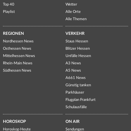
Top 40
Wetter
Playlist
Alle Orte
Alle Themen
REGIONEN
VERKEHR
Nordhessen News
Staus Hessen
Osthessen News
Blitzer Hessen
Mittelhessen News
Unfälle Hessen
Rhein-Main News
A3 News
Südhessen News
A5 News
A661 News
Günstig tanken
Parkhäuser
Flugplan Frankfurt
Schulausfälle
HOROSKOP
ON AIR
Horoskop Heute
Sendungen