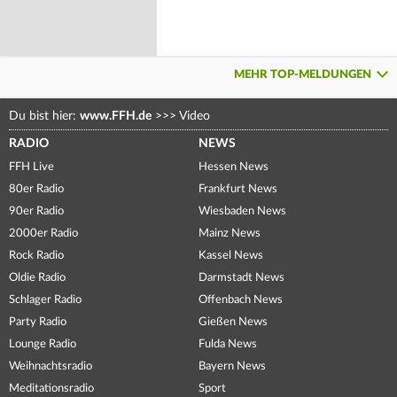
MEHR TOP-MELDUNGEN
Du bist hier:
www.FFH.de
>>>
Video
RADIO
NEWS
FFH Live
Hessen News
80er Radio
Frankfurt News
90er Radio
Wiesbaden News
2000er Radio
Mainz News
Rock Radio
Kassel News
Oldie Radio
Darmstadt News
Schlager Radio
Offenbach News
Party Radio
Gießen News
Lounge Radio
Fulda News
Weihnachtsradio
Bayern News
Meditationsradio
Sport