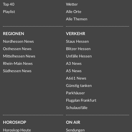
Top 40
Wetter
Playlist
Alle Orte
Alle Themen
REGIONEN
VERKEHR
Nordhessen News
Staus Hessen
Osthessen News
Blitzer Hessen
Mittelhessen News
Unfälle Hessen
Rhein-Main News
A3 News
Südhessen News
A5 News
A661 News
Günstig tanken
Parkhäuser
Flugplan Frankfurt
Schulausfälle
HOROSKOP
ON AIR
Horoskop Heute
Sendungen