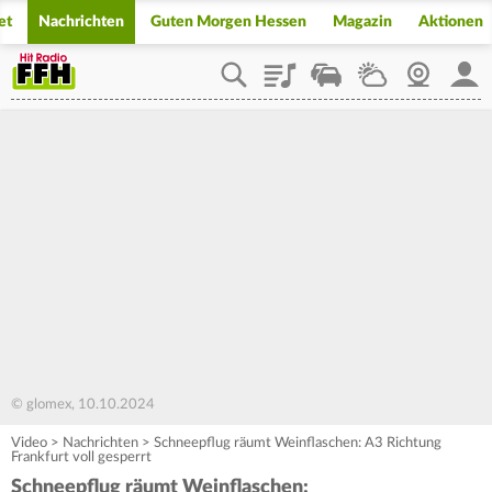
et
Nachrichten
Guten Morgen Hessen
Magazin
Aktionen
Playlist
Staupilot
Wetter
Webcam
Mein
© glomex, 10.10.2024
Video
>
Nachrichten
>
Schneepflug räumt Weinflaschen: A3 Richtung
Frankfurt voll gesperrt
Schneepflug räumt Weinflaschen: