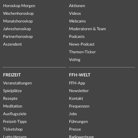
Horoskop Morgen
Aktionen
Wochenhoroskop
Videos
Monatshoroskop
Webcams
Jahreshoroskop
Moderatoren & Team
Partnerhoroskop
Podcasts
Aszendent
News-Podcast
Themen-Ticker
Voting
FREIZEIT
FFH-WELT
Veranstaltungen
FFH-App
Spielplätze
Newsletter
Rezepte
Kontakt
Meditation
Frequenzen
Ausflugsziele
Jobs
Freizeit-Tipps
Führungen
Ticketshop
Presse
Lotto Hessen
Radiowerbung