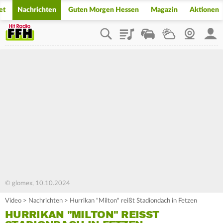
et
Nachrichten
Guten Morgen Hessen
Magazin
Aktionen
Playlist
Staupilot
Wetter
Webcam
Mein
© glomex, 10.10.2024
Video
>
Nachrichten
>
Hurrikan "Milton" reißt Stadiondach in Fetzen
HURRIKAN "MILTON" REISST S