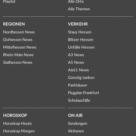
Playlist
Alle Orte
Alle Themen
REGIONEN
VERKEHR
Nordhessen News
Staus Hessen
Osthessen News
Blitzer Hessen
Mittelhessen News
Unfälle Hessen
Rhein-Main News
A3 News
Südhessen News
A5 News
A661 News
Günstig tanken
Parkhäuser
Flugplan Frankfurt
Schulausfälle
HOROSKOP
ON AIR
Horoskop Heute
Sendungen
Horoskop Morgen
Aktionen