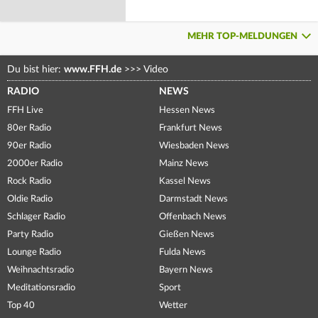
MEHR TOP-MELDUNGEN
Du bist hier:
www.FFH.de
>>>
Video
RADIO
NEWS
FFH Live
Hessen News
80er Radio
Frankfurt News
90er Radio
Wiesbaden News
2000er Radio
Mainz News
Rock Radio
Kassel News
Oldie Radio
Darmstadt News
Schlager Radio
Offenbach News
Party Radio
Gießen News
Lounge Radio
Fulda News
Weihnachtsradio
Bayern News
Meditationsradio
Sport
Top 40
Wetter