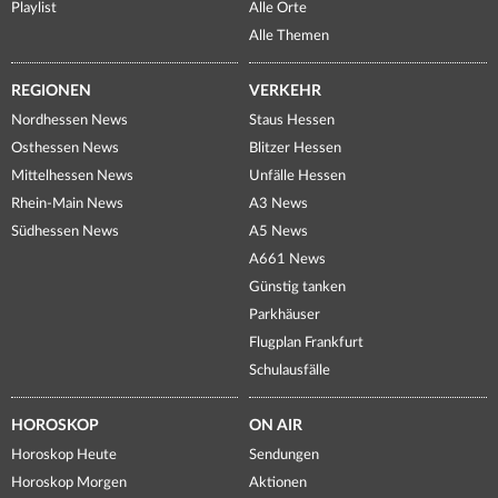
Playlist
Alle Orte
Alle Themen
REGIONEN
VERKEHR
Nordhessen News
Staus Hessen
Osthessen News
Blitzer Hessen
Mittelhessen News
Unfälle Hessen
Rhein-Main News
A3 News
Südhessen News
A5 News
A661 News
Günstig tanken
Parkhäuser
Flugplan Frankfurt
Schulausfälle
HOROSKOP
ON AIR
Horoskop Heute
Sendungen
Horoskop Morgen
Aktionen