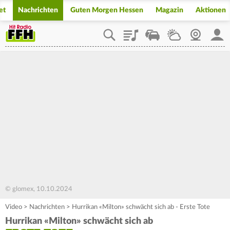
et
Nachrichten
Guten Morgen Hessen
Magazin
Aktionen
Playlist
Staupilot
Wetter
Webcam
Mein
© glomex, 10.10.2024
Video
>
Nachrichten
>
Hurrikan «Milton» schwächt sich ab - Erste Tote
Hurrikan «Milton» schwächt sich ab