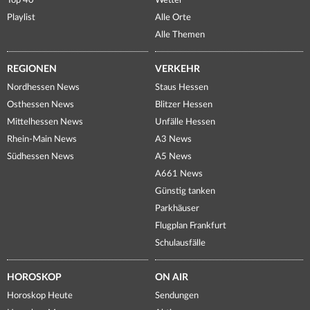
Top 40
Wetter
Playlist
Alle Orte
Alle Themen
REGIONEN
VERKEHR
Nordhessen News
Staus Hessen
Osthessen News
Blitzer Hessen
Mittelhessen News
Unfälle Hessen
Rhein-Main News
A3 News
Südhessen News
A5 News
A661 News
Günstig tanken
Parkhäuser
Flugplan Frankfurt
Schulausfälle
HOROSKOP
ON AIR
Horoskop Heute
Sendungen