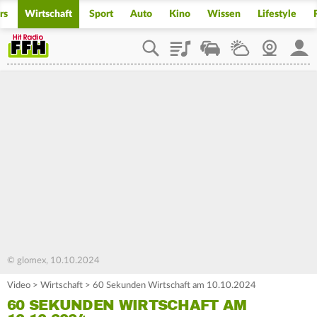
rs
Wirtschaft
Sport
Auto
Kino
Wissen
Lifestyle
Playlist
Staupilot
Wetter
Webcam
Mein
© glomex, 10.10.2024
Video
>
Wirtschaft
>
60 Sekunden Wirtschaft am 10.10.2024
60 SEKUNDEN WIRTSCHAFT AM