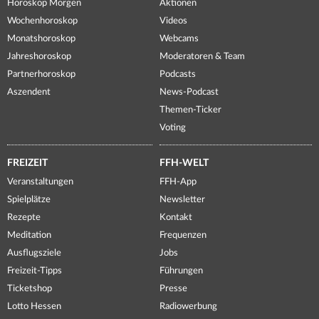
Horoskop Morgen
Aktionen
Wochenhoroskop
Videos
Monatshoroskop
Webcams
Jahreshoroskop
Moderatoren & Team
Partnerhoroskop
Podcasts
Aszendent
News-Podcast
Themen-Ticker
Voting
FREIZEIT
FFH-WELT
Veranstaltungen
FFH-App
Spielplätze
Newsletter
Rezepte
Kontakt
Meditation
Frequenzen
Ausflugsziele
Jobs
Freizeit-Tipps
Führungen
Ticketshop
Presse
Lotto Hessen
Radiowerbung