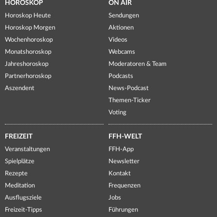
HOROSKOP
ON AIR
Horoskop Heute
Sendungen
Horoskop Morgen
Aktionen
Wochenhoroskop
Videos
Monatshoroskop
Webcams
Jahreshoroskop
Moderatoren & Team
Partnerhoroskop
Podcasts
Aszendent
News-Podcast
Themen-Ticker
Voting
FREIZEIT
FFH-WELT
Veranstaltungen
FFH-App
Spielplätze
Newsletter
Rezepte
Kontakt
Meditation
Frequenzen
Ausflugsziele
Jobs
Freizeit-Tipps
Führungen