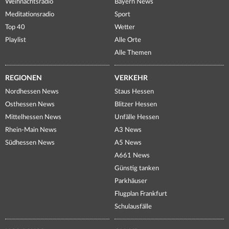
Weihnachtsradio
Bayern News
Meditationsradio
Sport
Top 40
Wetter
Playlist
Alle Orte
Alle Themen
REGIONEN
VERKEHR
Nordhessen News
Staus Hessen
Osthessen News
Blitzer Hessen
Mittelhessen News
Unfälle Hessen
Rhein-Main News
A3 News
Südhessen News
A5 News
A661 News
Günstig tanken
Parkhäuser
Flugplan Frankfurt
Schulausfälle