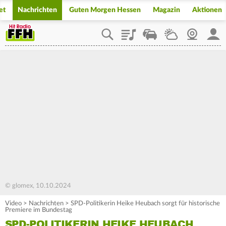
et
Nachrichten
Guten Morgen Hessen
Magazin
Aktionen
Playlist
Staupilot
Wetter
Webcam
Mein
© glomex, 10.10.2024
Video
>
Nachrichten
>
SPD-Politikerin Heike Heubach sorgt für historische
Premiere im Bundestag
SPD-POLITIKERIN HEIKE HEUBACH