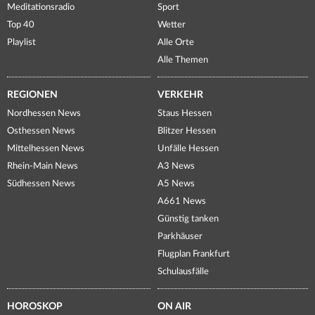
Meditationsradio
Sport
Top 40
Wetter
Playlist
Alle Orte
Alle Themen
REGIONEN
VERKEHR
Nordhessen News
Staus Hessen
Osthessen News
Blitzer Hessen
Mittelhessen News
Unfälle Hessen
Rhein-Main News
A3 News
Südhessen News
A5 News
A661 News
Günstig tanken
Parkhäuser
Flugplan Frankfurt
Schulausfälle
HOROSKOP
ON AIR