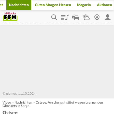
et
Nachrichten
Guten Morgen Hessen
Magazin
Aktionen
Playlist
Staupilot
Wetter
Webcam
Mein
© glomex, 11.10.2024
Video
>
Nachrichten
>
Ostsee: Forschungsinstitut wegen brennenden
Öltankers in Sorge
Ostsee: