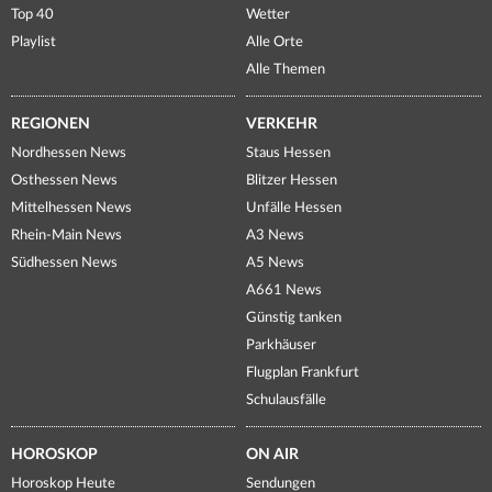
Top 40
Wetter
Playlist
Alle Orte
Alle Themen
REGIONEN
VERKEHR
Nordhessen News
Staus Hessen
Osthessen News
Blitzer Hessen
Mittelhessen News
Unfälle Hessen
Rhein-Main News
A3 News
Südhessen News
A5 News
A661 News
Günstig tanken
Parkhäuser
Flugplan Frankfurt
Schulausfälle
HOROSKOP
ON AIR
Horoskop Heute
Sendungen