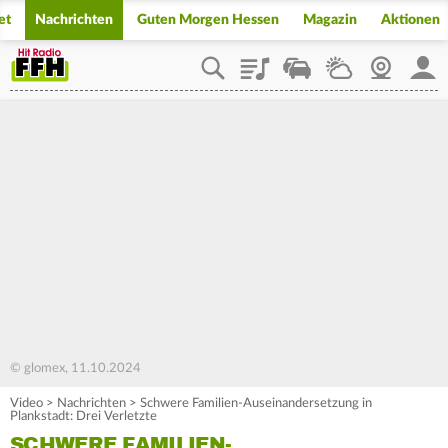
et
Nachrichten
Guten Morgen Hessen
Magazin
Aktionen
Playlist
Staupilot
Wetter
Webcam
Mein
© glomex, 11.10.2024
Video
>
Nachrichten
>
Schwere Familien-Auseinandersetzung in
Plankstadt: Drei Verletzte
SCHWERE FAMILIEN-