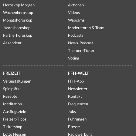
Horoskop Morgen
Aktionen
Wochenhoroskop
Videos
Monatshoroskop
Webcams
Jahreshoroskop
Moderatoren & Team
Partnerhoroskop
Podcasts
Aszendent
News-Podcast
Themen-Ticker
Voting
FREIZEIT
FFH-WELT
Veranstaltungen
FFH-App
Spielplätze
Newsletter
Rezepte
Kontakt
Meditation
Frequenzen
Ausflugsziele
Jobs
Freizeit-Tipps
Führungen
Ticketshop
Presse
Lotto Hessen
Radiowerbung