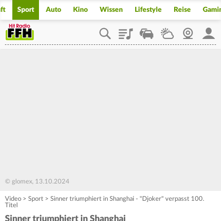
ft
Sport
Auto
Kino
Wissen
Lifestyle
Reise
Gami
Playlist
Staupilot
Wetter
Webcam
Mein
© glomex, 13.10.2024
Video
>
Sport
>
Sinner triumphiert in Shanghai - "Djoker" verpasst 100.
Titel
Sinner triumphiert in Shanghai