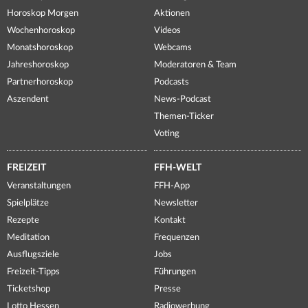
Horoskop Morgen
Aktionen
Wochenhoroskop
Videos
Monatshoroskop
Webcams
Jahreshoroskop
Moderatoren & Team
Partnerhoroskop
Podcasts
Aszendent
News-Podcast
Themen-Ticker
Voting
FREIZEIT
FFH-WELT
Veranstaltungen
FFH-App
Spielplätze
Newsletter
Rezepte
Kontakt
Meditation
Frequenzen
Ausflugsziele
Jobs
Freizeit-Tipps
Führungen
Ticketshop
Presse
Lotto Hessen
Radiowerbung