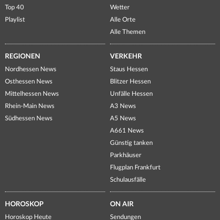
Top 40
Wetter
Playlist
Alle Orte
Alle Themen
REGIONEN
VERKEHR
Nordhessen News
Staus Hessen
Osthessen News
Blitzer Hessen
Mittelhessen News
Unfälle Hessen
Rhein-Main News
A3 News
Südhessen News
A5 News
A661 News
Günstig tanken
Parkhäuser
Flugplan Frankfurt
Schulausfälle
HOROSKOP
ON AIR
Horoskop Heute
Sendungen