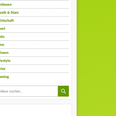
ktionen
sik & Stars
rtschaft
ort
uto
ino
issen
festyle
ise
aming