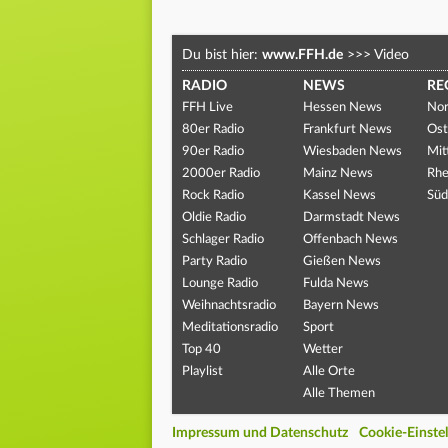
Du bist hier:
www.FFH.de
>>>
Video
RADIO
NEWS
RE
FFH Live
Hessen News
Nor
80er Radio
Frankfurt News
Ost
90er Radio
Wiesbaden News
Mit
2000er Radio
Mainz News
Rhe
Rock Radio
Kassel News
Süd
Oldie Radio
Darmstadt News
Schlager Radio
Offenbach News
Party Radio
Gießen News
Lounge Radio
Fulda News
Weihnachtsradio
Bayern News
Meditationsradio
Sport
Top 40
Wetter
Playlist
Alle Orte
Alle Themen
Impressum und Datenschutz
Cookie-Einste