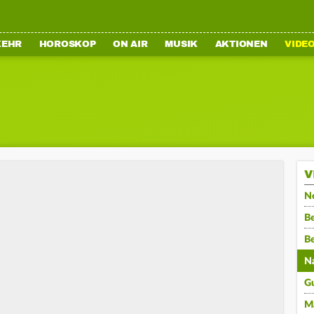
KEHR
HOROSKOP
ON AIR
MUSIK
AKTIONEN
VIDE
V
N
Be
B
N
G
M