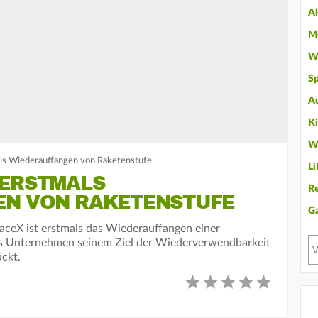
A
Mu
Wi
Sp
A
K
W
als Wiederauffangen von Raketenstufe
Li
 ERSTMALS
Re
EN VON RAKETENSTUFE
G
X ist erstmals das Wiederauffangen einer
as Unternehmen seinem Ziel der Wiederverwendbarkeit
ückt.