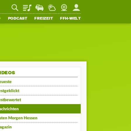
Playlist
Staupilot
Wetter
Webcam
Mein FFH
O
PODCAST
FREIZEIT
FFH-WELT
IDEOS
eueste
stgeklickt
estbewertet
achrichten
uten Morgen Hessen
agazin