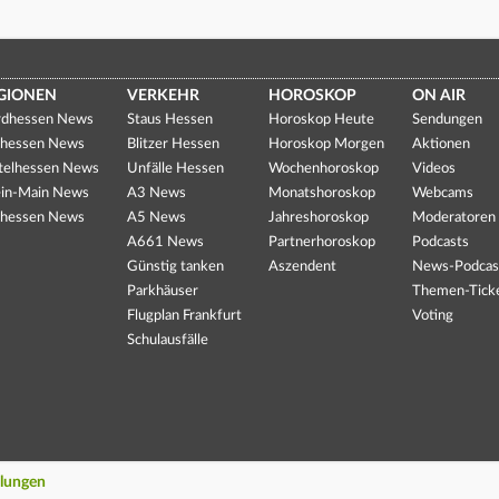
GIONEN
VERKEHR
HOROSKOP
ON AIR
dhessen News
Staus Hessen
Horoskop Heute
Sendungen
hessen News
Blitzer Hessen
Horoskop Morgen
Aktionen
telhessen News
Unfälle Hessen
Wochenhoroskop
Videos
in-Main News
A3 News
Monatshoroskop
Webcams
hessen News
A5 News
Jahreshoroskop
Moderatoren
A661 News
Partnerhoroskop
Podcasts
Günstig tanken
Aszendent
News-Podcas
Parkhäuser
Themen-Tick
Flugplan Frankfurt
Voting
Schulausfälle
llungen