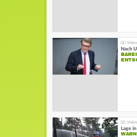
Nach Un
BAREI
NTSC
WARN