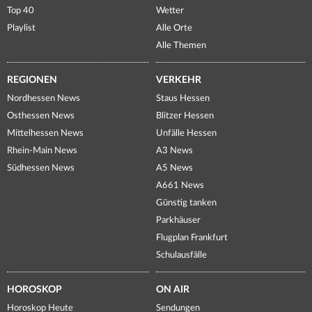
Top 40
Wetter
Playlist
Alle Orte
Alle Themen
REGIONEN
VERKEHR
Nordhessen News
Staus Hessen
Osthessen News
Blitzer Hessen
Mittelhessen News
Unfälle Hessen
Rhein-Main News
A3 News
Südhessen News
A5 News
A661 News
Günstig tanken
Parkhäuser
Flugplan Frankfurt
Schulausfälle
HOROSKOP
ON AIR
Horoskop Heute
Sendungen