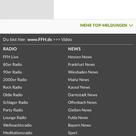
MEHR TOP-MELDUNGEN
Du bist hier:
www.FFH.de
>>>
Video
RADIO
NEWS
FFH Live
Hessen News
80er Radio
Frankfurt News
90er Radio
Wiesbaden News
2000er Radio
Mainz News
Rock Radio
Kassel News
Oldie Radio
Darmstadt News
Schlager Radio
Offenbach News
Party Radio
Gießen News
Lounge Radio
Fulda News
Weihnachtsradio
Bayern News
Meditationsradio
Sport