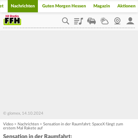
et
Nachrichten
Guten Morgen Hessen
Magazin
Aktionen
Playlist
Staupilot
Wetter
Webcam
Mein
© glomex, 14.10.2024
Video
>
Nachrichten
>
Sensation in der Raumfahrt: SpaceX fängt zum
erstem Mal Rakete auf
Sensation in der Raumfahrt: