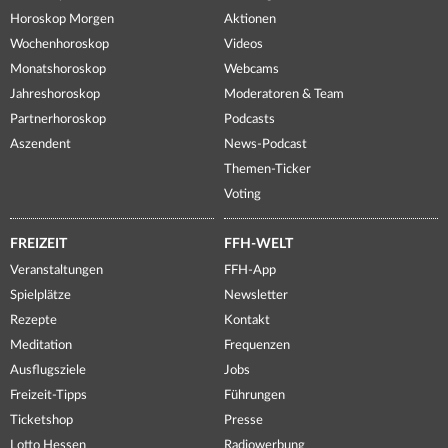
Horoskop Morgen
Aktionen
Wochenhoroskop
Videos
Monatshoroskop
Webcams
Jahreshoroskop
Moderatoren & Team
Partnerhoroskop
Podcasts
Aszendent
News-Podcast
Themen-Ticker
Voting
FREIZEIT
FFH-WELT
Veranstaltungen
FFH-App
Spielplätze
Newsletter
Rezepte
Kontakt
Meditation
Frequenzen
Ausflugsziele
Jobs
Freizeit-Tipps
Führungen
Ticketshop
Presse
Lotto Hessen
Radiowerbung