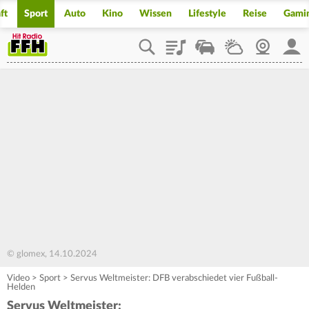
ft
Sport
Auto
Kino
Wissen
Lifestyle
Reise
Gami
Playlist
Staupilot
Wetter
Webcam
Mein
© glomex, 14.10.2024
Video
>
Sport
>
Servus Weltmeister: DFB verabschiedet vier Fußball-
Helden
Servus Weltmeister: