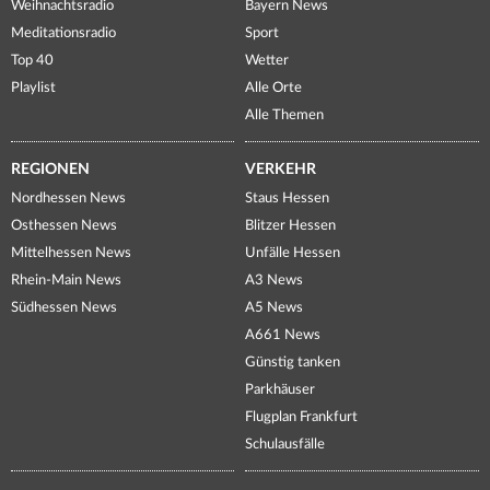
Weihnachtsradio
Bayern News
Meditationsradio
Sport
Top 40
Wetter
Playlist
Alle Orte
Alle Themen
REGIONEN
VERKEHR
Nordhessen News
Staus Hessen
Osthessen News
Blitzer Hessen
Mittelhessen News
Unfälle Hessen
Rhein-Main News
A3 News
Südhessen News
A5 News
A661 News
Günstig tanken
Parkhäuser
Flugplan Frankfurt
Schulausfälle