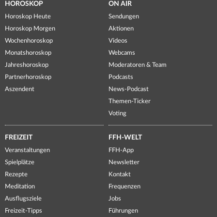
HOROSKOP
ON AIR
Horoskop Heute
Sendungen
Horoskop Morgen
Aktionen
Wochenhoroskop
Videos
Monatshoroskop
Webcams
Jahreshoroskop
Moderatoren & Team
Partnerhoroskop
Podcasts
Aszendent
News-Podcast
Themen-Ticker
Voting
FREIZEIT
FFH-WELT
Veranstaltungen
FFH-App
Spielplätze
Newsletter
Rezepte
Kontakt
Meditation
Frequenzen
Ausflugsziele
Jobs
Freizeit-Tipps
Führungen