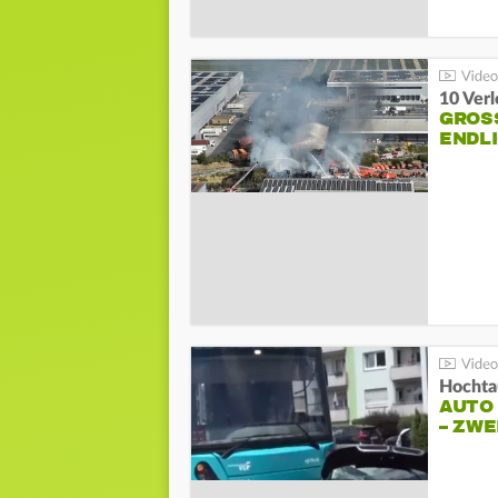
10 Ver
GROSS
NDLI
Hochta
AUTO
– ZW