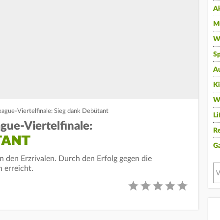
A
Mu
Wi
Sp
A
K
W
ague-Viertelfinale: Sieg dank Debütant
Li
ue-Viertelfinale:
Re
TANT
G
den Erzrivalen. Durch den Erfolg gegen die
 erreicht.