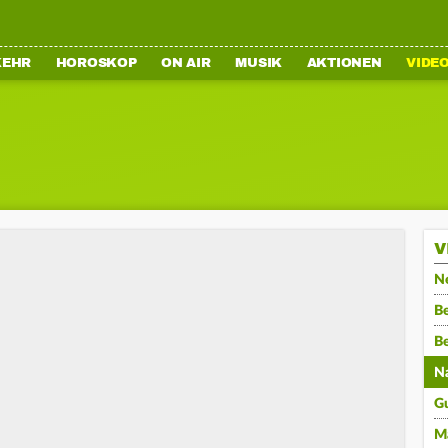
KEHR
HOROSKOP
ON AIR
MUSIK
AKTIONEN
VIDE
V
N
Be
B
N
G
M