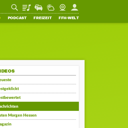
Playlist
Staupilot
Wetter
Webcam
Mein FFH
O
PODCAST
FREIZEIT
FFH-WELT
IDEOS
eueste
stgeklickt
estbewertet
achrichten
uten Morgen Hessen
agazin