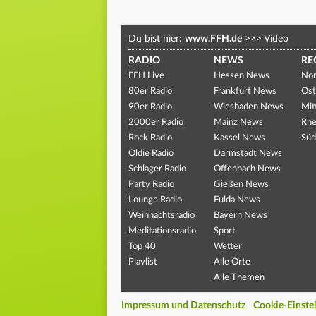
Du bist hier:
www.FFH.de
>>>
Video
RADIO
NEWS
RE
FFH Live
Hessen News
Nor
80er Radio
Frankfurt News
Ost
90er Radio
Wiesbaden News
Mit
2000er Radio
Mainz News
Rhe
Rock Radio
Kassel News
Süd
Oldie Radio
Darmstadt News
Schlager Radio
Offenbach News
Party Radio
Gießen News
Lounge Radio
Fulda News
Weihnachtsradio
Bayern News
Meditationsradio
Sport
Top 40
Wetter
Playlist
Alle Orte
Alle Themen
Impressum und Datenschutz
Cookie-Einste