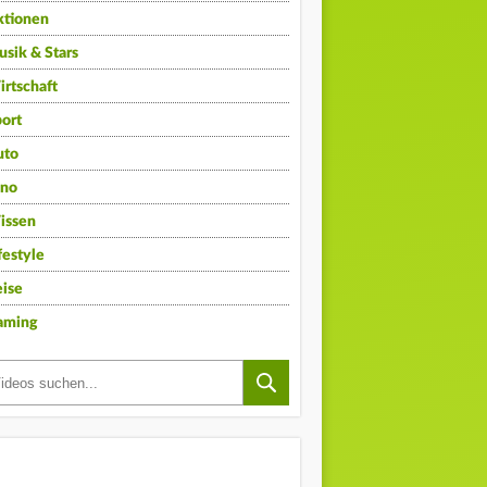
ktionen
sik & Stars
rtschaft
ort
uto
ino
issen
festyle
ise
aming