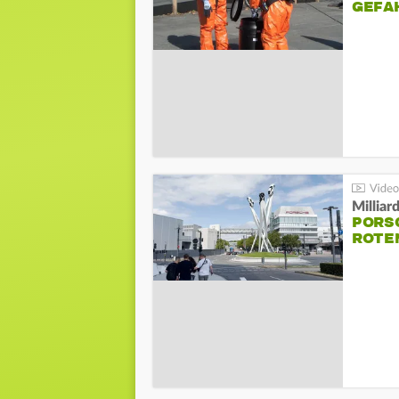
GEFA
Millia
PORSC
ROTE