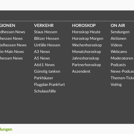
GIONEN
VERKEHR
HOROSKOP
ON AIR
dhessen News
Staus Hessen
Horoskop Heute
Sendungen
hessen News
Blitzer Hessen
Horoskop Morgen
Aktionen
telhessen News
Unfälle Hessen
Wochenhoroskop
Videos
in-Main News
A3 News
Monatshoroskop
Webcams
hessen News
A5 News
Jahreshoroskop
Moderatoren
A661 News
Partnerhoroskop
Podcasts
Günstig tanken
Aszendent
News-Podcas
Parkhäuser
Themen-Tick
Flugplan Frankfurt
Voting
Schulausfälle
llungen