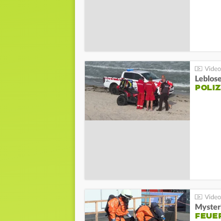
Leblos
POLIZ
Mysteri
FEUE