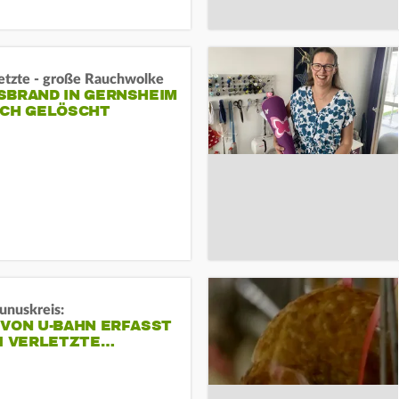
letzte - große Rauchwolke
BRAND IN GERNSHEIM E
CH GELÖSCHT
unuskreis:
 VON U-BAHN ERFASST
EI VERLETZTE…