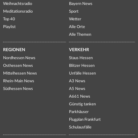
Weihnachtsradio
Bayern News
Meditationsradio
Sport
Top 40
Wetter
Playlist
Alle Orte
Alle Themen
REGIONEN
VERKEHR
Nordhessen News
Staus Hessen
Osthessen News
Blitzer Hessen
Mittelhessen News
Unfälle Hessen
Rhein-Main News
A3 News
Südhessen News
A5 News
A661 News
Günstig tanken
Parkhäuser
Flugplan Frankfurt
Schulausfälle