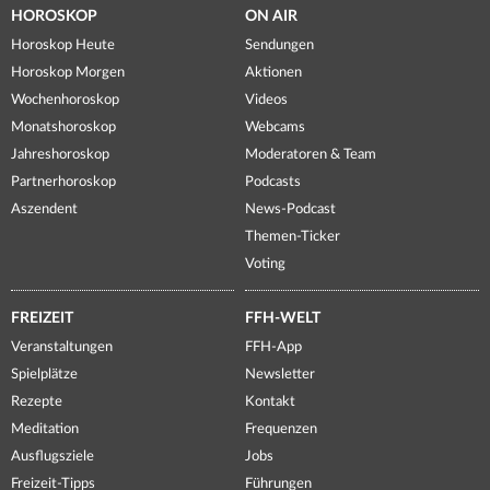
HOROSKOP
ON AIR
Horoskop Heute
Sendungen
Horoskop Morgen
Aktionen
Wochenhoroskop
Videos
Monatshoroskop
Webcams
Jahreshoroskop
Moderatoren & Team
Partnerhoroskop
Podcasts
Aszendent
News-Podcast
Themen-Ticker
Voting
FREIZEIT
FFH-WELT
Veranstaltungen
FFH-App
Spielplätze
Newsletter
Rezepte
Kontakt
Meditation
Frequenzen
Ausflugsziele
Jobs
Freizeit-Tipps
Führungen