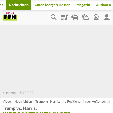
et
Nachrichten
Guten Morgen Hessen
Magazin
Aktionen
Playlist
Staupilot
Wetter
Webcam
Mein
© glomex, 15.10.2024
Video
>
Nachrichten
>
Trump vs. Harris: Ihre Positionen in der Außenpolitik
Trump vs. Harris: