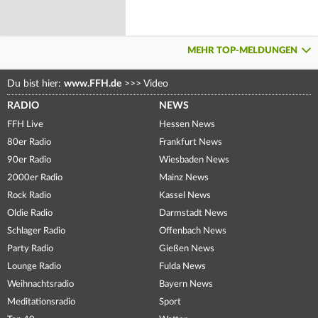
MEHR TOP-MELDUNGEN
Du bist hier:
www.FFH.de
>>>
Video
RADIO
NEWS
FFH Live
Hessen News
80er Radio
Frankfurt News
90er Radio
Wiesbaden News
2000er Radio
Mainz News
Rock Radio
Kassel News
Oldie Radio
Darmstadt News
Schlager Radio
Offenbach News
Party Radio
Gießen News
Lounge Radio
Fulda News
Weihnachtsradio
Bayern News
Meditationsradio
Sport