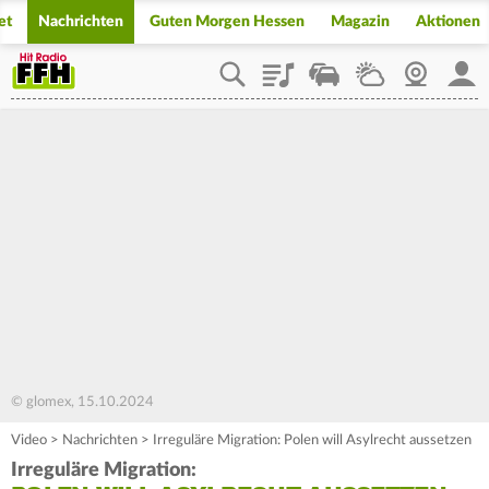
et
Nachrichten
Guten Morgen Hessen
Magazin
Aktionen
Playlist
Staupilot
Wetter
Webcam
Mein
© glomex, 15.10.2024
Video
>
Nachrichten
>
Irreguläre Migration: Polen will Asylrecht aussetzen
Irreguläre Migration: