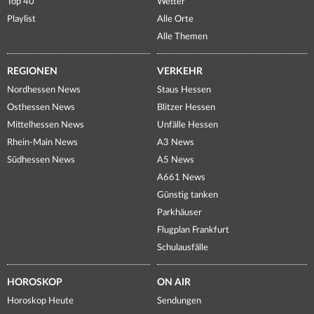
Top 40
Wetter
Playlist
Alle Orte
Alle Themen
REGIONEN
VERKEHR
Nordhessen News
Staus Hessen
Osthessen News
Blitzer Hessen
Mittelhessen News
Unfälle Hessen
Rhein-Main News
A3 News
Südhessen News
A5 News
A661 News
Günstig tanken
Parkhäuser
Flugplan Frankfurt
Schulausfälle
HOROSKOP
ON AIR
Horoskop Heute
Sendungen