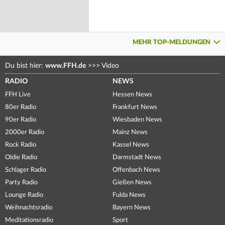
MEHR TOP-MELDUNGEN
Du bist hier:
www.FFH.de
>>>
Video
RADIO
NEWS
FFH Live
Hessen News
80er Radio
Frankfurt News
90er Radio
Wiesbaden News
2000er Radio
Mainz News
Rock Radio
Kassel News
Oldie Radio
Darmstadt News
Schlager Radio
Offenbach News
Party Radio
Gießen News
Lounge Radio
Fulda News
Weihnachtsradio
Bayern News
Meditationsradio
Sport