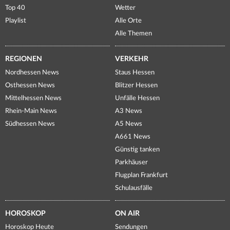
Top 40
Wetter
Playlist
Alle Orte
Alle Themen
REGIONEN
VERKEHR
Nordhessen News
Staus Hessen
Osthessen News
Blitzer Hessen
Mittelhessen News
Unfälle Hessen
Rhein-Main News
A3 News
Südhessen News
A5 News
A661 News
Günstig tanken
Parkhäuser
Flugplan Frankfurt
Schulausfälle
HOROSKOP
ON AIR
Horoskop Heute
Sendungen