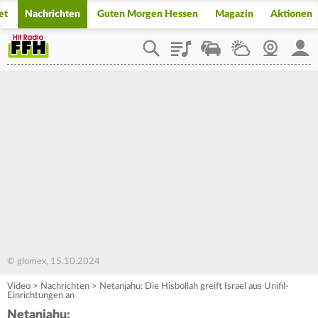
et
Nachrichten
Guten Morgen Hessen
Magazin
Aktionen
Playlist
Staupilot
Wetter
Webcam
Mein
© glomex, 15.10.2024
Video
>
Nachrichten
>
Netanjahu: Die Hisbollah greift Israel aus Unifil-
Einrichtungen an
Netanjahu: