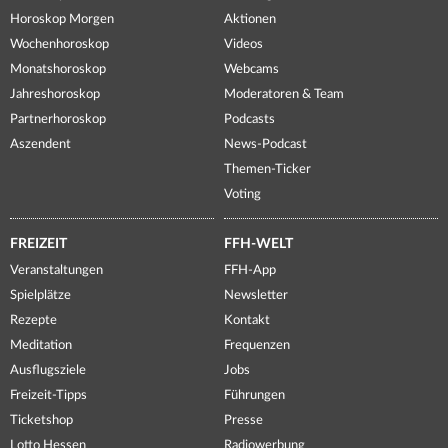
Horoskop Morgen
Aktionen
Wochenhoroskop
Videos
Monatshoroskop
Webcams
Jahreshoroskop
Moderatoren & Team
Partnerhoroskop
Podcasts
Aszendent
News-Podcast
Themen-Ticker
Voting
FREIZEIT
FFH-WELT
Veranstaltungen
FFH-App
Spielplätze
Newsletter
Rezepte
Kontakt
Meditation
Frequenzen
Ausflugsziele
Jobs
Freizeit-Tipps
Führungen
Ticketshop
Presse
Lotto Hessen
Radiowerbung