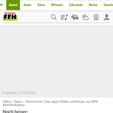
ft
Sport
Auto
Kino
Wissen
Lifestyle
Reise
Gami
Playlist
Staupilot
Wetter
Webcam
Mein
© glomex, 15.10.2024
Video
>
Sport
>
Noch heiser: Das sagen Müller und Neuer zur DFB-
Abschiedsparty
Noch heiser: