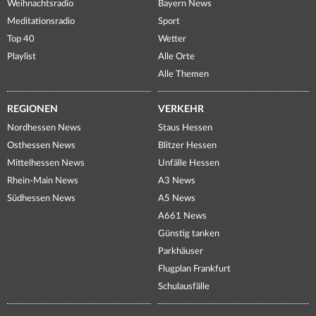
Weihnachtsradio
Bayern News
Meditationsradio
Sport
Top 40
Wetter
Playlist
Alle Orte
Alle Themen
REGIONEN
VERKEHR
Nordhessen News
Staus Hessen
Osthessen News
Blitzer Hessen
Mittelhessen News
Unfälle Hessen
Rhein-Main News
A3 News
Südhessen News
A5 News
A661 News
Günstig tanken
Parkhäuser
Flugplan Frankfurt
Schulausfälle