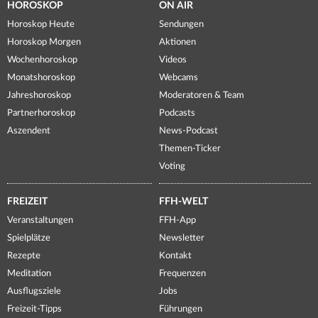
HOROSKOP
ON AIR
Horoskop Heute
Sendungen
Horoskop Morgen
Aktionen
Wochenhoroskop
Videos
Monatshoroskop
Webcams
Jahreshoroskop
Moderatoren & Team
Partnerhoroskop
Podcasts
Aszendent
News-Podcast
Themen-Ticker
Voting
FREIZEIT
FFH-WELT
Veranstaltungen
FFH-App
Spielplätze
Newsletter
Rezepte
Kontakt
Meditation
Frequenzen
Ausflugsziele
Jobs
Freizeit-Tipps
Führungen