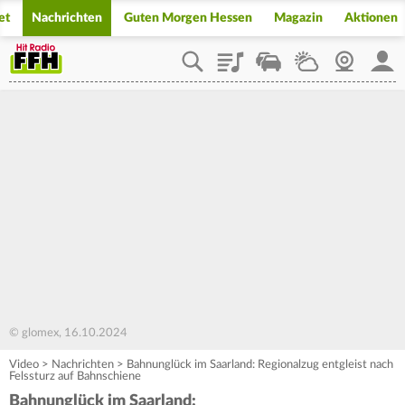
et
Nachrichten
Guten Morgen Hessen
Magazin
Aktionen
Playlist
Staupilot
Wetter
Webcam
Mein
© glomex, 16.10.2024
Video
>
Nachrichten
>
Bahnunglück im Saarland: Regionalzug entgleist nach
Felssturz auf Bahnschiene
Bahnunglück im Saarland: