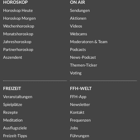
HOROSKOP
ON AIR
Horoskop Heute
Sendungen
Horoskop Morgen
Aktionen
Wochenhoroskop
Videos
Monatshoroskop
Webcams
Jahreshoroskop
Moderatoren & Team
Partnerhoroskop
Podcasts
Aszendent
News-Podcast
Themen-Ticker
Voting
FREIZEIT
FFH-WELT
Veranstaltungen
FFH-App
Spielplätze
Newsletter
Rezepte
Kontakt
Meditation
Frequenzen
Ausflugsziele
Jobs
Freizeit-Tipps
Führungen