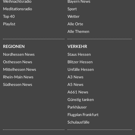
Weihnachtsradio
Bayern News
Meditationsradio
Sport
Top 40
Wetter
Playlist
Alle Orte
Alle Themen
REGIONEN
VERKEHR
Nordhessen News
Staus Hessen
Osthessen News
Blitzer Hessen
Mittelhessen News
Unfälle Hessen
Rhein-Main News
A3 News
Südhessen News
A5 News
A661 News
Günstig tanken
Parkhäuser
Flugplan Frankfurt
Schulausfälle