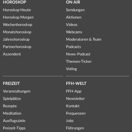
HOROSKOP
ON AIR
Horoskop Heute
Sendungen
Horoskop Morgen
Aktionen
Wochenhoroskop
Videos
Monatshoroskop
Webcams
Jahreshoroskop
Moderatoren & Team
Partnerhoroskop
Podcasts
Aszendent
News-Podcast
Themen-Ticker
Voting
FREIZEIT
FFH-WELT
Veranstaltungen
FFH-App
Spielplätze
Newsletter
Rezepte
Kontakt
Meditation
Frequenzen
Ausflugsziele
Jobs
Freizeit-Tipps
Führungen