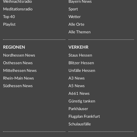
Weihnachtsradio
Bayern News
Meditationsradio
Sport
Top 40
Wetter
Playlist
Alle Orte
Alle Themen
REGIONEN
VERKEHR
Nordhessen News
Staus Hessen
Osthessen News
Blitzer Hessen
Mittelhessen News
Unfälle Hessen
Rhein-Main News
A3 News
Südhessen News
A5 News
A661 News
Günstig tanken
Parkhäuser
Flugplan Frankfurt
Schulausfälle