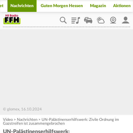
et
Nachrichten
Guten Morgen Hessen
Magazin
Aktionen
Playlist
Staupilot
Wetter
Webcam
Mein
© glomex, 16.10.2024
Video
>
Nachrichten
>
UN-Palästinenserhilfswerk: Zivile Ordnung im
Gazstreifen ist zusammengebrochen
UN-Palästinenserhilfswerk: